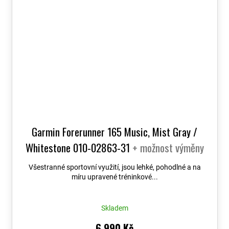
Garmin Forerunner 165 Music, Mist Gray /
Whitestone 010-02863-31
+ možnost výměny
do 90 dní
Všestranné sportovní využití, jsou lehké, pohodlné a na
míru upravené tréninkové...
Skladem
6 990 Kč