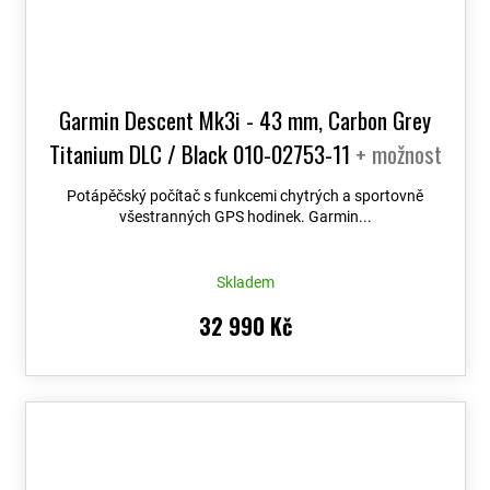
Garmin Descent Mk3i - 43 mm, Carbon Grey
Titanium DLC / Black 010-02753-11
+ možnost
výměny do 90 dní + Topo Czech PRO Voucher
Potápěčský počítač s funkcemi chytrých a sportovně
všestranných GPS hodinek. Garmin...
Skladem
32 990 Kč