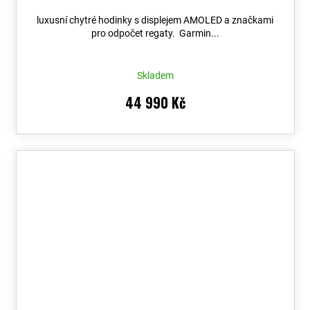
výměny do 90 dní + Topo Czech PRO Voucher
luxusní chytré hodinky s displejem AMOLED a značkami
pro odpočet regaty. Garmin...
Skladem
44 990 Kč