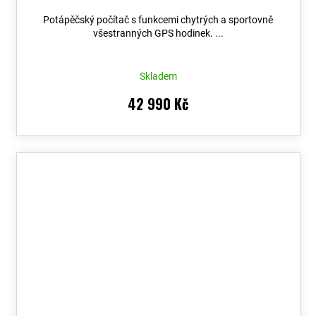
02752-14
+ možnost výměny do 90 dní + Topo
Potápěčský počítač s funkcemi chytrých a sportovně
Czech PRO Voucher
všestranných GPS hodinek. ...
Skladem
42 990 Kč