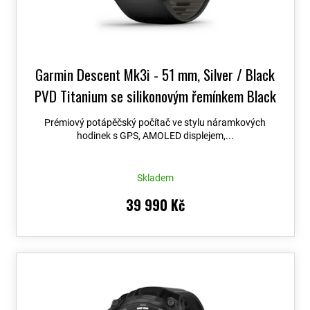
t
ů
Garmin Descent Mk3i - 51 mm, Silver / Black
PVD Titanium se silikonovým řemínkem Black
/ Pebble Grey 010-02752-08
+ možnost
Prémiový potápěčský počítač ve stylu náramkových
výměny do 90 dní + Topo Czech PRO Voucher
hodinek s GPS, AMOLED displejem,...
Skladem
39 990 Kč