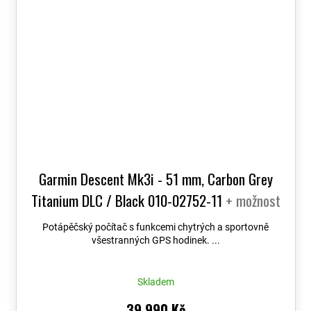
Garmin Descent Mk3i - 51 mm, Carbon Grey
Titanium DLC / Black 010-02752-11
+ možnost
výměny do 90 dní + Topo Czech PRO Voucher
Potápěčský počítač s funkcemi chytrých a sportovně
všestranných GPS hodinek. ...
Skladem
39 990 Kč