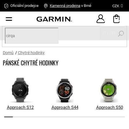
Přejít
Oficiální prodejce
Kamenná
prodejna
v Brně
CZK
na
obsah
HLEDAT
Domů
/
Chytré hodinky
PÁNSKÉ CHYTRÉ HODINKY
Approach S12
Approach S44
Approach S50