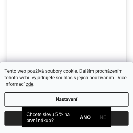
Tento web používá soubory cookie. Dalším procházením
Garmin Instinct 3 - 45 mm, Solar, Sunburst,
tohoto webu vyjadřujete souhlas s jejich používáním.. Více
informací
zde
.
Sunburst / Grey Band 010-02934-02
Chytré GPS hodinky s všestranným sportovním využitím v
Nastavení
limitované edici Alpine Rush....
Chcete slevu 5 % na
ANO
NE
Souhlasím
první nákup?
Skladem
8 490 Kč