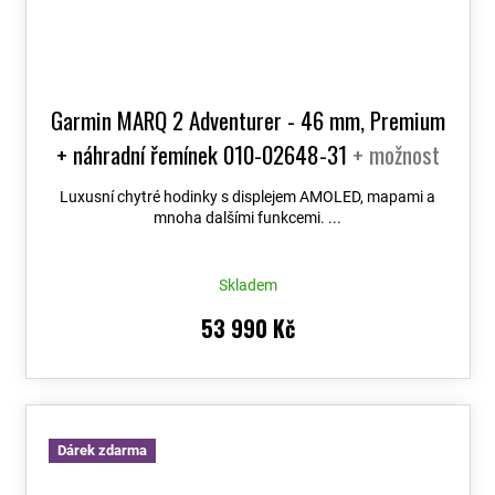
Garmin MARQ 2 Adventurer - 46 mm, Premium
+ náhradní řemínek 010-02648-31
+ možnost
výměny do 90 dní + Topo Czech PRO Voucher
Luxusní chytré hodinky s displejem AMOLED, mapami a
mnoha dalšími funkcemi. ...
Skladem
53 990 Kč
Dárek zdarma