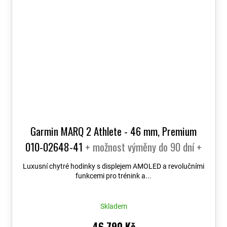
Garmin MARQ 2 Athlete - 46 mm, Premium
010-02648-41
+ možnost výměny do 90 dní +
Topo Czech PRO Voucher
Luxusní chytré hodinky s displejem AMOLED a revolučními
funkcemi pro trénink a...
Skladem
46 790 Kč