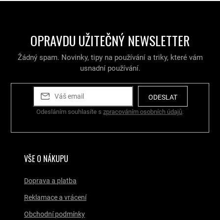
l
á
d
a
OPRAVDU UŽITEČNÝ NEWSLETTER
c
í
Žádný spam. Novinky, tipy na používání a triky, které vám
p
r
usnadní používání.
v
k
y
ODESLAT
v
Odesláním souhlasíte s
zpracováním osobních údajů
.
ý
p
i
s
u
VŠE O NÁKUPU
Doprava a platba
Reklamace a vrácení
Obchodní podmínky