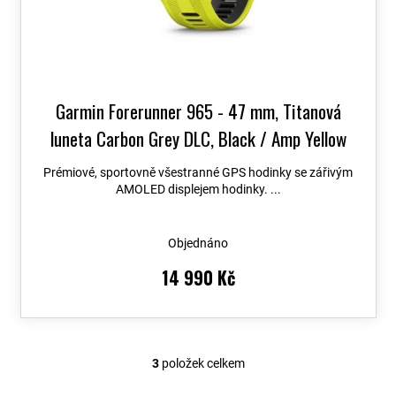
Garmin Forerunner 965 - 47 mm, Titanová
luneta Carbon Grey DLC, Black / Amp Yellow
010-02809-12
+ možnost výměny do 90 dní +
Prémiové, sportovně všestranné GPS hodinky se zářivým
Topo Czech PRO Voucher
AMOLED displejem hodinky. ...
Objednáno
14 990 Kč
3
položek celkem
O
v