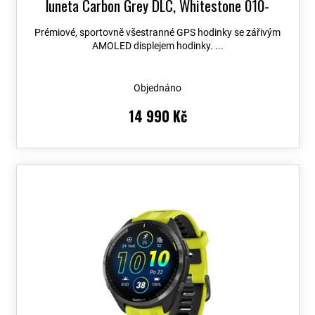
luneta Carbon Grey DLC, Whitestone 010-
02809-11
+ možnost výměny do 90 dní + Topo
Prémiové, sportovně všestranné GPS hodinky se zářivým
Czech PRO Voucher
AMOLED displejem hodinky. ...
Objednáno
14 990 Kč