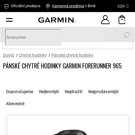
Přejít
Oficiální prodejce
Kamenná
prodejna
v Brně
CZK
na
obsah
HLEDAT
Domů
/
Chytré hodinky
/
Pánské chytré hodinky
PÁNSKÉ CHYTRÉ HODINKY GARMIN FORERUNNER 965
P
Ř
o
a
Doporučujeme
Nejlevnější
Nejdražší
Nejprodávanější
s
z
t
e
Abecedně
r
n
a
í
V
n
p
ý
n
r
p
í