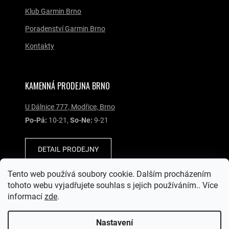
Klub Garmin Brno
Poradenství Garmin Brno
Kontakty
KAMENNÁ PRODEJNA BRNO
U Dálnice 777, Modřice, Brno
Po-Pá:
10-21,
So-Ne:
9-21
DETAIL PRODEJNY
Tento web používá soubory cookie. Dalším procházením
SOCIÁLNÍ SÍTĚ
tohoto webu vyjadřujete souhlas s jejich používáním.. Více
informací
zde
.
Nastavení