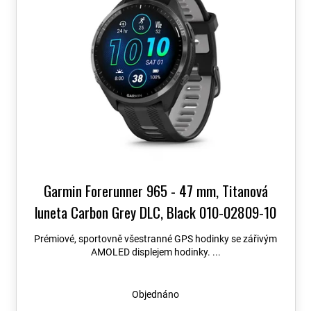
o
i
p
d
s
a
u
p
n
k
r
e
t
o
l
ů
d
u
k
t
ů
Garmin Forerunner 965 - 47 mm, Titanová
luneta Carbon Grey DLC, Black 010-02809-10
+ možnost výměny do 90 dní + Topo Czech PRO
Prémiové, sportovně všestranné GPS hodinky se zářivým
Voucher
AMOLED displejem hodinky. ...
Objednáno