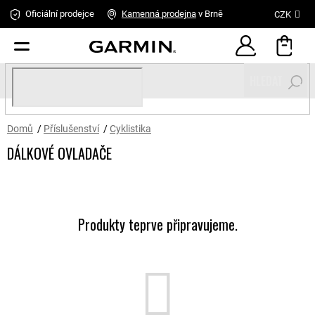
Přejít
Oficiální prodejce
Kamenná
prodejna
v Brně
CZK
na
obsah
HLEDAT
Domů
/
Příslušenství
/
Cyklistika
DÁLKOVÉ OVLADAČE
Produkty teprve připravujeme.