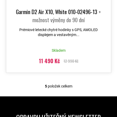
Garmin D2 Air X10, White 010-02496-13
+
možnost výměny do 90 dní
Prémiové letecké chytré hodinky s GPS, AMOLED
displejem a vestavěným...
Skladem
11 490 Kč
12 990 Kč
5
položek celkem
O
v
l
á
d
a