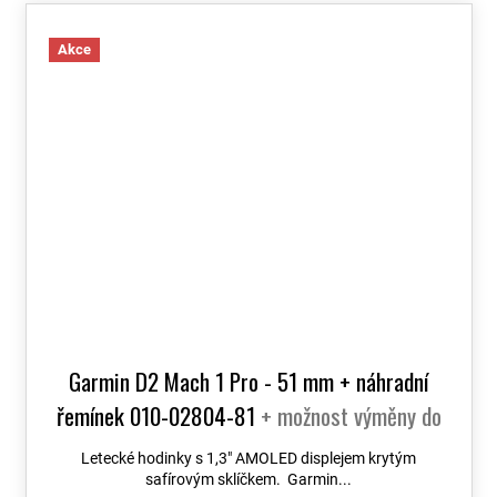
Akce
Garmin D2 Mach 1 Pro - 51 mm + náhradní
řemínek 010-02804-81
+ možnost výměny do
90 dní + Topo Czech PRO Voucher
Letecké hodinky s 1,3" AMOLED displejem krytým
safírovým sklíčkem. Garmin...