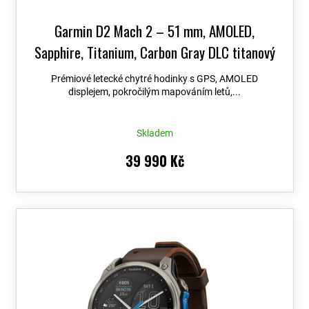
Garmin D2 Mach 2 – 51 mm, AMOLED,
Sapphire, Titanium, Carbon Gray DLC titanový
náramek 010-02905-31
+ možnost výměny do
Prémiové letecké chytré hodinky s GPS, AMOLED
90 dní + Topo Czech PRO Voucher
displejem, pokročilým mapováním letů,...
Skladem
39 990 Kč