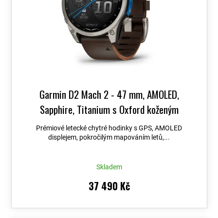
Garmin D2 Mach 2 - 47 mm, AMOLED,
Sapphire, Titanium s Oxford koženým
řemínkem 010-02904-31
+ možnost výměny do
Prémiové letecké chytré hodinky s GPS, AMOLED
90 dní + Topo Czech PRO Voucher
displejem, pokročilým mapováním letů,...
Skladem
37 490 Kč