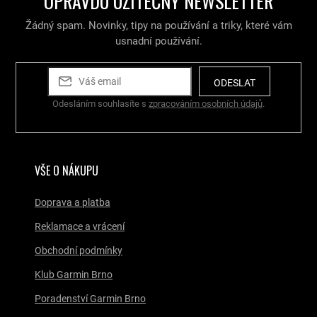
OPRAVDU UŽITEČNÝ NEWSLETTER
c
í
Žádný spam. Novinky, tipy na používání a triky, které vám
p
r
usnadní používání.
v
k
y
ODESLAT
v
Odesláním souhlasíte s
zpracováním osobních údajů
.
ý
p
i
s
u
VŠE O NÁKUPU
Doprava a platba
Reklamace a vrácení
Obchodní podmínky
Klub Garmin Brno
Poradenství Garmin Brno