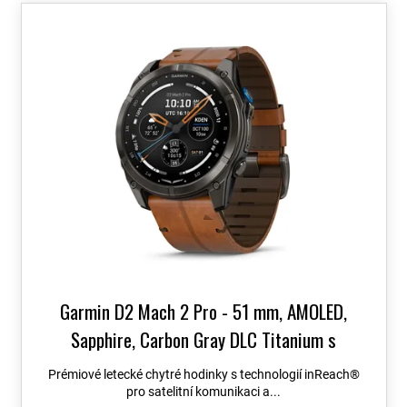
o
V
d
ý
u
p
k
i
t
s
ů
p
r
o
d
u
k
t
ů
Garmin D2 Mach 2 Pro - 51 mm, AMOLED,
Sapphire, Carbon Gray DLC Titanium s
Chestnut koženým řemínkem 010-03199-51
+
Prémiové letecké chytré hodinky s technologií inReach®
možnost výměny do 90 dní + Topo Czech PRO
pro satelitní komunikaci a...