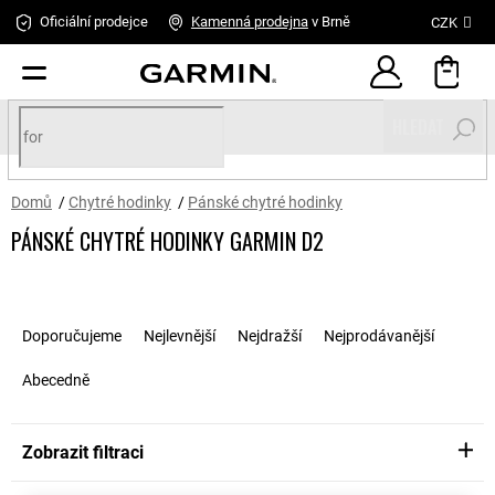
Přejít
Oficiální prodejce
Kamenná
prodejna
v Brně
CZK
na
obsah
HLEDAT
Domů
/
Chytré hodinky
/
Pánské chytré hodinky
PÁNSKÉ CHYTRÉ HODINKY GARMIN D2
Ř
a
Doporučujeme
Nejlevnější
Nejdražší
Nejprodávanější
z
e
Abecedně
n
í
p
Zobrazit filtraci
r