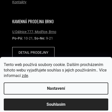
Kontakty
KAMENNÁ PRODEJNA BRNO
U Dálnice 777, Modřice, Brno
Po-Pá:
10-21,
So-Ne:
9-21
DETAIL PRODEJNY
Tento web používá soubory cookie. Dalším procházením
SOCIÁLNÍ SÍTĚ
tohoto webu vyjadřujete souhlas s jejich používáním.. Více
informací
zde
.
Nastavení
Copyright © Garmin-Brno.cz, všechna práva vyhrazena.
Chcete slevu 5 % na
ANO
NE
Souhlasím
Vytvořil Shoptet
první nákup?