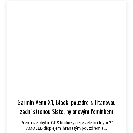
Garmin Venu X1, Black, pouzdro s titanovou
zadní stranou Slate, nylonovým řemínkem
ComfortFit Black 010-02980-02
+ možnost
Prémiové chytré GPS hodinky se skvěle čitelným 2″
výměny do 90 dní + Topo Czech PRO Voucher
AMOLED displejem, hranatým pouzdrem a...