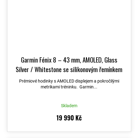
Garmin Fénix 8 – 43 mm, AMOLED, Glass
Silver / Whitestone se silikonovým řemínkem
010-02903-00
+ možnost výměny do 90 dní +
Prémiové hodinky s AMOLED displejem a pokročilými
Topo Czech PRO Voucher
metrikami tréninku. Garmin...
Skladem
19 990 Kč