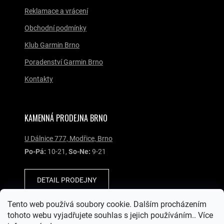
Reklamace a vrácení
Obchodní podmínky
Klub Garmin Brno
Poradenství Garmin Brno
Kontakty
KAMENNÁ PRODEJNA BRNO
U Dálnice 777, Modřice, Brno
Po-Pá:
10-21,
So-Ne:
9-21
DETAIL PRODEJNY
Tento web používá soubory cookie. Dalším procházením
SOCIÁLNÍ SÍTĚ
tohoto webu vyjadřujete souhlas s jejich používáním.. Více