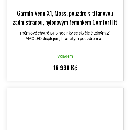
Garmin Venu X1, Moss, pouzdro s titanovou
zadní stranou, nylonovým řemínkem ComfortFit
Moss 010-02980-03
+ možnost výměny do 90
Prémiové chytré GPS hodinky se skvěle čitelným 2″
dní + Topo Czech PRO Voucher
AMOLED displejem, hranatým pouzdrem a...
Skladem
16 990 Kč