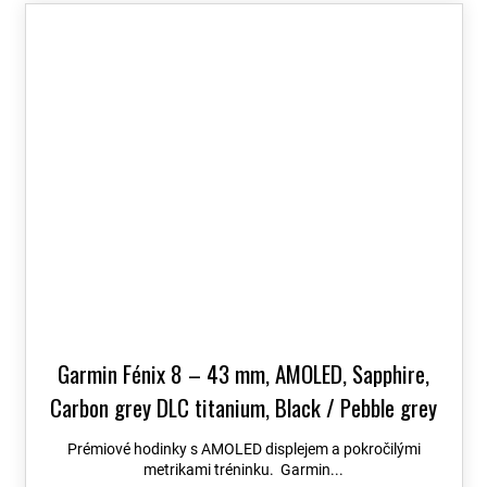
Garmin Fénix 8 – 43 mm, AMOLED, Sapphire,
Carbon grey DLC titanium, Black / Pebble grey
se silikonovým řemínkem 010-02903-21
+
Prémiové hodinky s AMOLED displejem a pokročilými
možnost výměny do 90 dní + Topo Czech PRO
metrikami tréninku. Garmin...