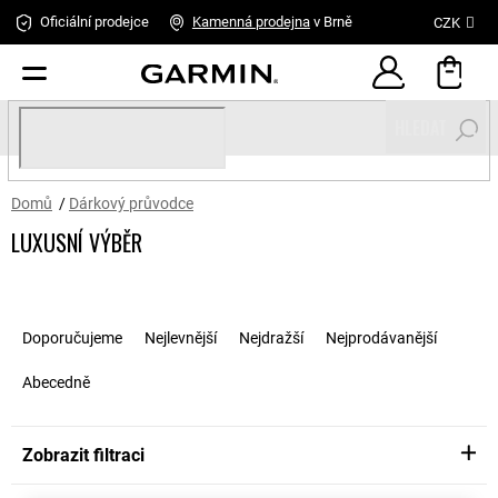
Přejít
Oficiální prodejce
Kamenná
prodejna
v Brně
CZK
na
obsah
HLEDAT
Domů
/
Dárkový průvodce
LUXUSNÍ VÝBĚR
Ř
a
Doporučujeme
Nejlevnější
Nejdražší
Nejprodávanější
z
e
Abecedně
n
í
p
Zobrazit filtraci
r