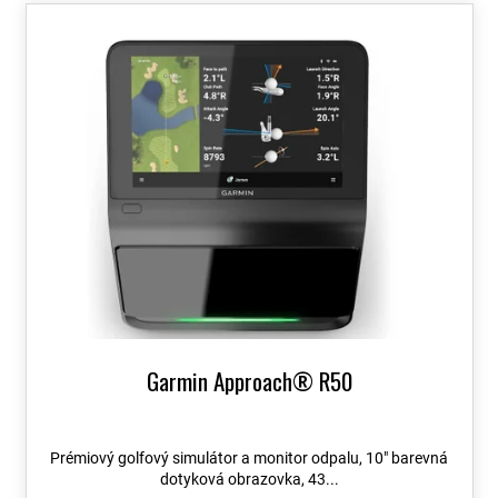
o
V
d
ý
u
p
k
i
t
s
ů
p
r
o
d
u
k
t
ů
Garmin Approach® R50
Prémiový golfový simulátor a monitor odpalu, 10″ barevná
dotyková obrazovka, 43...