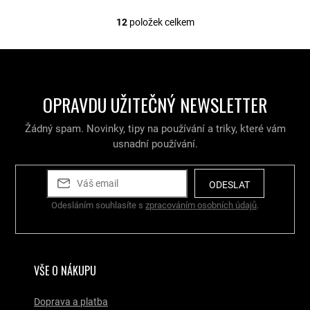
12
položek celkem
O
v
l
á
d
a
OPRAVDU UŽITEČNÝ NEWSLETTER
c
í
Žádný spam. Novinky, tipy na používání a triky, které vám
p
r
usnadní používání.
v
k
y
ODESLAT
v
Odesláním souhlasíte s
zpracováním osobních údajů
.
ý
p
i
s
u
VŠE O NÁKUPU
Doprava a platba