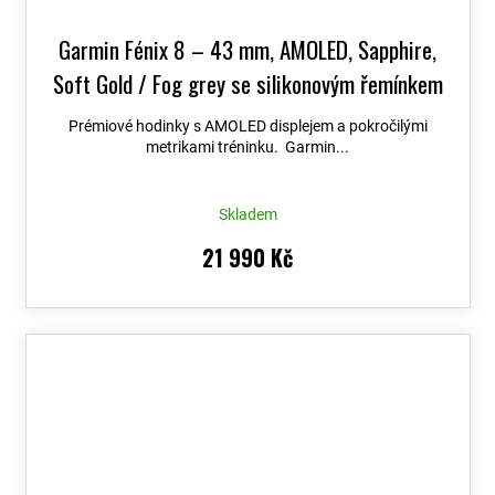
Garmin Fénix 8 – 43 mm, AMOLED, Sapphire,
Soft Gold / Fog grey se silikonovým řemínkem
010-02903-11
+ možnost výměny do 90 dní +
Prémiové hodinky s AMOLED displejem a pokročilými
Topo Czech PRO Voucher
metrikami tréninku. Garmin...
Skladem
21 990 Kč