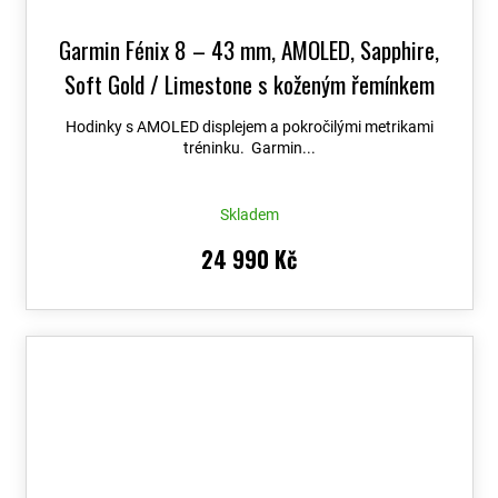
Garmin Fénix 8 – 43 mm, AMOLED, Sapphire,
Soft Gold / Limestone s koženým řemínkem
010-02903-40
+ možnost výměny do 90 dní +
Hodinky s AMOLED displejem a pokročilými metrikami
Topo Czech PRO Voucher
tréninku. Garmin...
Skladem
24 990 Kč