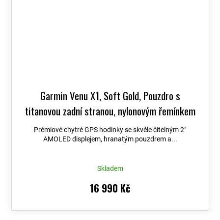
Garmin Venu X1, Soft Gold, Pouzdro s
titanovou zadní stranou, nylonovým řemínkem
ComfortFit French Grey 010-02980-09
+
Prémiové chytré GPS hodinky se skvěle čitelným 2″
možnost výměny do 90 dní + Topo Czech PRO
AMOLED displejem, hranatým pouzdrem a...
Voucher
Skladem
16 990 Kč