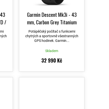
 43
Garmin Descent Mk3i - 43
D /
mm, Carbon Grey Titanium
-14
+
DLC / Black 010-02753-11
+
emi
Potápěčský počítač s funkcemi
ní +
možnost výměny do 90 dní +
nných
chytrých a sportovně všestranných
GPS hodinek. Garmin...
er
Topo Czech PRO Voucher
Skladem
32 990 Kč