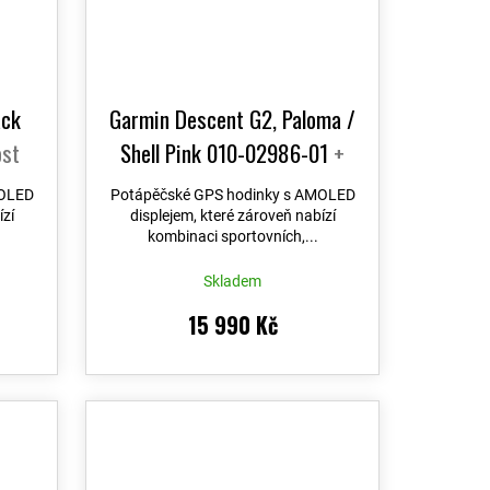
ack
Garmin Descent G2, Paloma /
st
Shell Pink 010-02986-01
+
možnost výměny do 90 dní
MOLED
Potápěčské GPS hodinky s AMOLED
ízí
displejem, které zároveň nabízí
kombinaci sportovních,...
Skladem
15 990 Kč