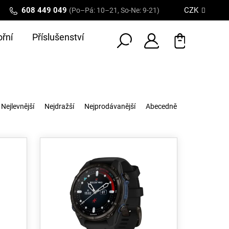
608 449 049
CZK
(Po–Pá: 10–21, So-Ne: 9-21)
řní
Příslušenství
Nejlevnější
Nejdražší
Nejprodávanější
Abecedně