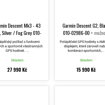
min Descent Mk3 - 43
Garmin Descent G2, Bl
 Silver / Fog Grey 010-
010-02986-00
+ možno
53-04
+ možnost výměny
výměny do 90 dní
ápěčský počítač s funkcemi
Potápěčské GPS hodinky s A
0 dní + Topo Czech PRO
ých a sportovně všestranných
displejem, které zároveň nab
GPS hodinek. ...
kombinaci sportovních,...
Voucher
Skladem
Skladem
27 990 Kč
15 990 Kč