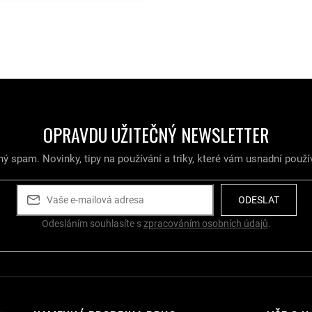
O
v
l
á
d
a
c
í
OPRAVDU UŽITEČNÝ NEWSLETTER
p
r
v
ý spam. Novinky, tipy na používání a triky, které vám usnadní použí
k
y
v
ODESLAT
ý
Odesláním souhlasíte s
zpracováním osobních údajů
.
p
i
s
u