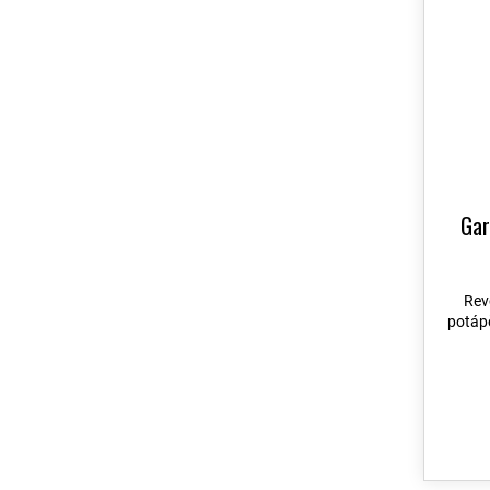
Gar
Rev
potápě