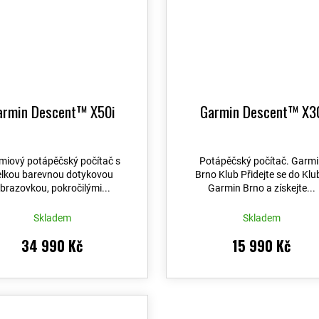
armin Descent™ X50i
Garmin Descent™ X3
miový potápěčský počítač s
Potápěčský počítač. Garmi
elkou barevnou dotykovou
Brno Klub Přidejte se do Klu
brazovkou, pokročilými...
Garmin Brno a získejte...
Skladem
Skladem
34 990 Kč
15 990 Kč