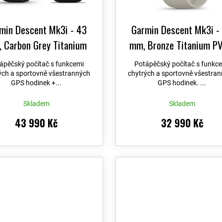
t
ů
min Descent Mk3i - 43
Garmin Descent Mk3i -
 Carbon Grey Titanium
mm, Bronze Titanium PV
DLC / Black + vysílač
French Grey 010-02753
ápěčský počítač s funkcemi
Potápěčský počítač s funkc
escent T2
+ možnost
možnost výměny do 90 d
ých a sportovně všestranných
chytrých a sportovně všestra
GPS hodinek +...
GPS hodinek. ...
měny do 90 dní + Topo
Topo Czech PRO Vouch
Czech PRO Voucher
Skladem
Skladem
43 990 Kč
32 990 Kč