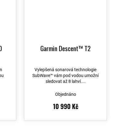
0
Garmin Descent™ T2
n
Vylepšená sonarová technologie
bu
SubWave™ vám pod vodou umožní
sledovat až 8 lahví....
Objednáno
10 990 Kč