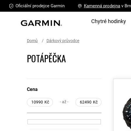
Přejít
Oficiální prodejce
Garmin
Kamenná
prodejna
v Br
na
obsah
Chytré hodinky
Domů
Dárkový průvodce
POTÁPĚČKA
P
V
o
ý
Cena
s
p
t
i
- až -
10990
Kč
62490
Kč
r
s
a
p
n
r
n
o