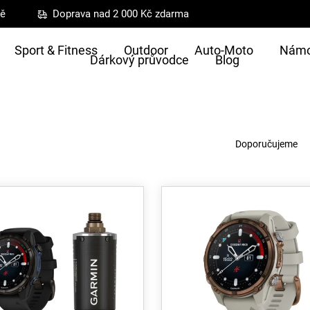
ně
Doprava nad 2 000 Kč zdarma
Sport & Fitness
Outdoor
Auto-Moto
Námo
Dárkový průvodce
Blog
Ř
a
Doporučujeme
z
e
n
í
p
r
o
d
u
k