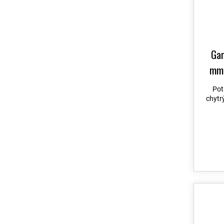
Gar
mm,
027
Pot
do 9
chytr