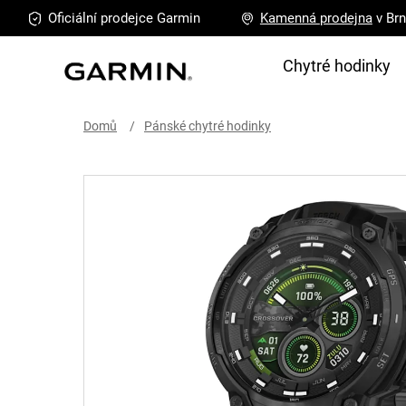
Přejít
Oficiální prodejce
Garmin
Kamenná
prodejna
v Br
na
obsah
Chytré hodinky
Domů
Pánské chytré hodinky