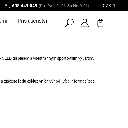
608 449 049
CZK
(Po–Pá: 10–21, So-Ne: 9-21)
řní
Příslušenství
AMOLED displejem a všestranným sportovním využitím.
 a získejte řadu exkluzivních výhod.
Více informací zde