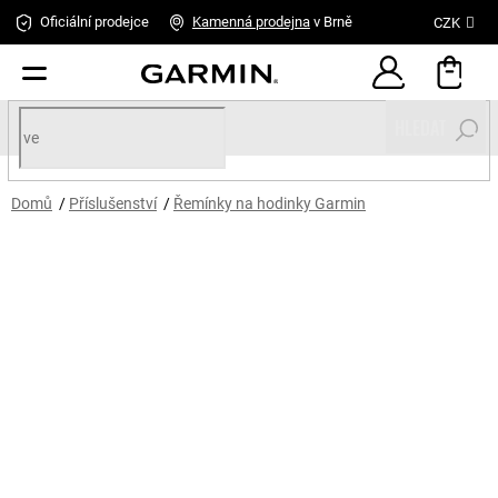
Přejít
Oficiální prodejce
Kamenná
prodejna
v Brně
CZK
na
obsah
HLEDAT
Domů
/
Příslušenství
/
Řemínky na hodinky Garmin