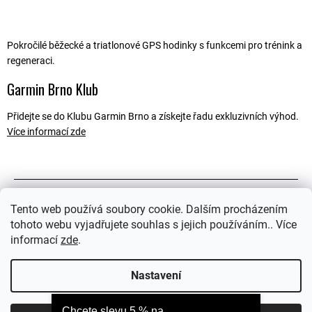
Pokročilé běžecké a triatlonové GPS hodinky s funkcemi pro trénink a
regeneraci.
Garmin Brno Klub
Přidejte se do Klubu Garmin Brno a získejte řadu exkluzivních výhod.
Více informací zde
Popis
Tento web používá soubory cookie. Dalším procházením
tohoto webu vyjadřujete souhlas s jejich používáním.. Více
Související soubory (2)
informací
zde
.
Ostatní informace
Nastavení
Chcete slevu 5 % na