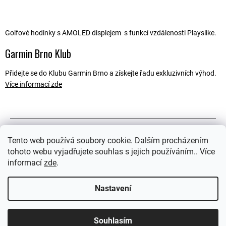
Golfové hodinky s AMOLED displejem
s funkcí vzdálenosti Playslike.
Garmin Brno Klub
Přidejte se do Klubu Garmin Brno a získejte řadu exkluzivních výhod.
Více informací zde
Popis
Tento web používá soubory cookie. Dalším procházením
tohoto webu vyjadřujete souhlas s jejich používáním.. Více
Související soubory (2)
informací
zde
.
Ostatní informace
Nastavení
Souhlasím