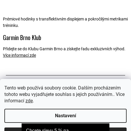
Prémiové hodinky s transflektivním displejem a pokročilými metrikami
tréninku.
Garmin Brno Klub
Přidejte se do Klubu Garmin Brno a získejte řadu exkluzivních výhod.
Více informací zde
Popis
Tento web používá soubory cookie. Dalším procházením
tohoto webu vyjadřujete souhlas s jejich používáním.. Více
Související soubory (2)
informací
zde
.
Ostatní informace
Nastavení
Chcete slevu 5 % na