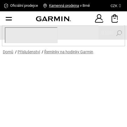
Přejít
Oficiální prodejce
Kamenná
prodejna
v Brně
CZK
na
obsah
HLEDAT
Domů
/
Příslušenství
/
Řemínky na hodinky Garmin