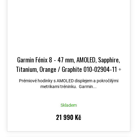
Garmin Fénix 8 - 47 mm, AMOLED, Sapphire,
Titanium, Orange / Graphite 010-02904-11
+
možnost výměny do 90 dní + Topo Czech PRO
Prémiové hodinky s AMOLED displejem a pokročilými
Voucher
metrikami tréninku. Garmin...
Skladem
21 990 Kč