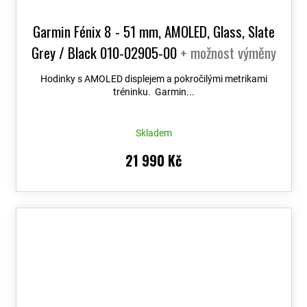
Garmin Fénix 8 - 51 mm, AMOLED, Glass, Slate
Grey / Black 010-02905-00
+ možnost výměny
do 90 dní + Topo Czech PRO Voucher
Hodinky s AMOLED displejem a pokročilými metrikami
tréninku. Garmin...
Skladem
21 990 Kč