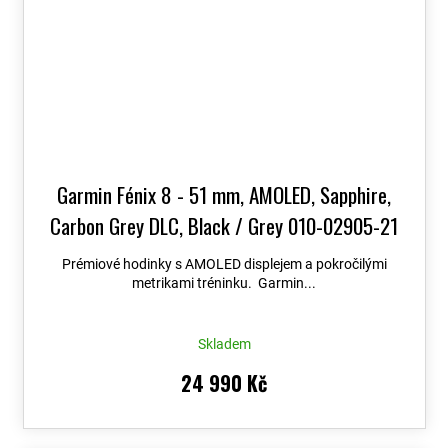
Garmin Fénix 8 - 51 mm, AMOLED, Sapphire,
Carbon Grey DLC, Black / Grey 010-02905-21
+ možnost výměny do 90 dní + Topo Czech PRO
Prémiové hodinky s AMOLED displejem a pokročilými
Voucher
metrikami tréninku. Garmin...
Skladem
24 990 Kč