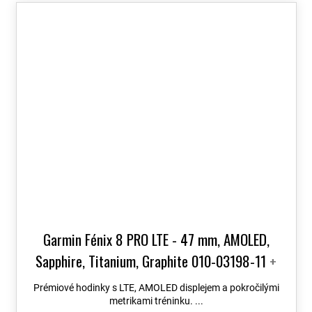
Garmin Fénix 8 PRO LTE - 47 mm, AMOLED,
Sapphire, Titanium, Graphite 010-03198-11
+
možnost výměny do 90 dní + Topo Czech PRO
Prémiové hodinky s LTE, AMOLED displejem a pokročilými
Voucher
metrikami tréninku. ...