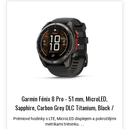
o
V
d
ý
u
p
k
i
t
s
ů
p
r
o
d
u
k
t
ů
Garmin Fénix 8 Pro - 51 mm, MicroLED,
Sapphire, Carbon Grey DLC Titanium, Black /
Grey 010-03380-01
Topo Czech PRO Voucher
Prémiové hodinky s LTE, MicroLED displejem a pokročilými
metrikami tréninku. ...