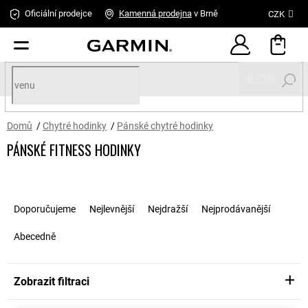
Přejít
Oficiální prodejce
Kamenná
prodejna
v Brně
CZK
na
obsah
HLEDAT
Domů
/
Chytré hodinky
/
Pánské chytré hodinky
PÁNSKÉ FITNESS HODINKY
Ř
a
Doporučujeme
Nejlevnější
Nejdražší
Nejprodávanější
z
e
Abecedně
n
í
p
Zobrazit filtraci
r