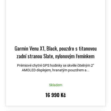
Garmin Venu X1, Black, pouzdro s titanovou
zadní stranou Slate, nylonovým řemínkem
ComfortFit Black 010-02980-02
+ možnost
Prémiové chytré GPS hodinky se skvěle čitelným 2″
výměny do 90 dní + Topo Czech PRO Voucher
AMOLED displejem, hranatým pouzdrem a...
Skladem
16 990 Kč