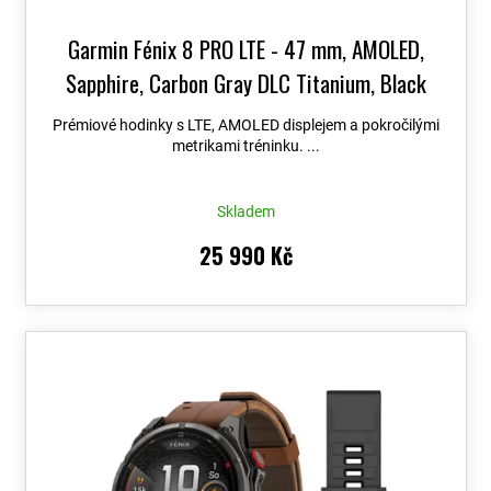
Garmin Fénix 8 PRO LTE - 47 mm, AMOLED,
Sapphire, Carbon Gray DLC Titanium, Black
010-03198-01
+ možnost výměny do 90 dní +
Prémiové hodinky s LTE, AMOLED displejem a pokročilými
Topo Czech PRO Voucher
metrikami tréninku. ...
Skladem
25 990 Kč