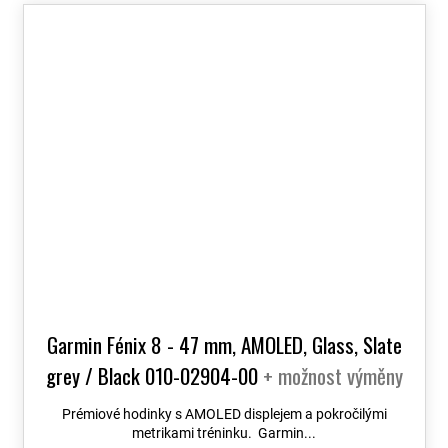
Garmin Fénix 8 - 47 mm, AMOLED, Glass, Slate
grey / Black 010-02904-00
+ možnost výměny
do 90 dní + Topo Czech PRO Voucher
Prémiové hodinky s AMOLED displejem a pokročilými
metrikami tréninku. Garmin...