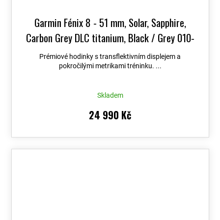
Garmin Fénix 8 - 51 mm, Solar, Sapphire,
Carbon Grey DLC titanium, Black / Grey 010-
02907-11
+ možnost výměny do 90 dní + Topo
Prémiové hodinky s transflektivním displejem a
Czech PRO Voucher
pokročilými metrikami tréninku. ...
Skladem
24 990 Kč