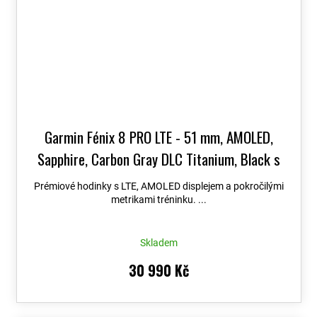
Garmin Fénix 8 PRO LTE - 51 mm, AMOLED,
Sapphire, Carbon Gray DLC Titanium, Black s
Chestnut koženým řemínkem 010-03199-40
+
Prémiové hodinky s LTE, AMOLED displejem a pokročilými
možnost výměny do 90 dní + Topo Czech PRO
metrikami tréninku. ...
Voucher
Skladem
30 990 Kč