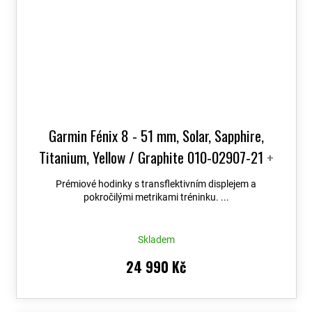
Garmin Fénix 8 - 51 mm, Solar, Sapphire,
Titanium, Yellow / Graphite 010-02907-21
+
možnost výměny do 90 dní + Topo Czech PRO
Prémiové hodinky s transflektivním displejem a
Voucher
pokročilými metrikami tréninku. ...
Skladem
24 990 Kč