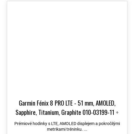
Garmin Fénix 8 PRO LTE - 51 mm, AMOLED,
Sapphire, Titanium, Graphite 010-03199-11
+
možnost výměny do 90 dní + Topo Czech PRO
Prémiové hodinky s LTE, AMOLED displejem a pokročilými
Voucher
metrikami tréninku. ...