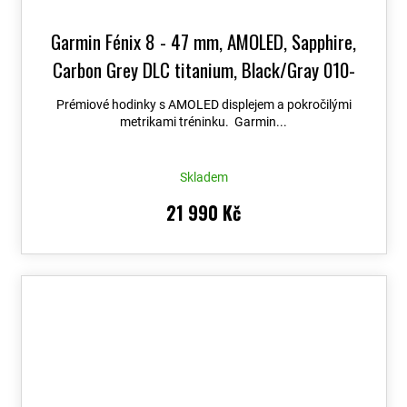
Garmin Fénix 8 - 47 mm, AMOLED, Sapphire,
Carbon Grey DLC titanium, Black/Gray 010-
02904-21
+ možnost výměny do 90 dní + Topo
Prémiové hodinky s AMOLED displejem a pokročilými
Czech PRO Voucher
metrikami tréninku. Garmin...
Skladem
21 990 Kč