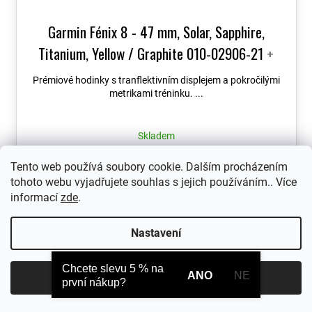
Garmin Fénix 8 - 47 mm, Solar, Sapphire,
Titanium, Yellow / Graphite 010-02906-21
+
možnost výměny do 90 dní + Topo Czech PRO
Prémiové hodinky s tranflektivním displejem a pokročilými
Voucher
metrikami tréninku. ...
Skladem
21 990 Kč
Tento web používá soubory cookie. Dalším procházením
tohoto webu vyjadřujete souhlas s jejich používáním.. Více
informací
zde
.
Nastavení
Chcete slevu 5 % na
ANO
NE
Souhlasím
první nákup?