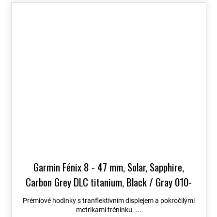
Garmin Fénix 8 - 47 mm, Solar, Sapphire,
Carbon Grey DLC titanium, Black / Gray 010-
02906-11
+ možnost výměny do 90 dní + Topo
Prémiové hodinky s tranflektivním displejem a pokročilými
Czech PRO Voucher
metrikami tréninku. ...