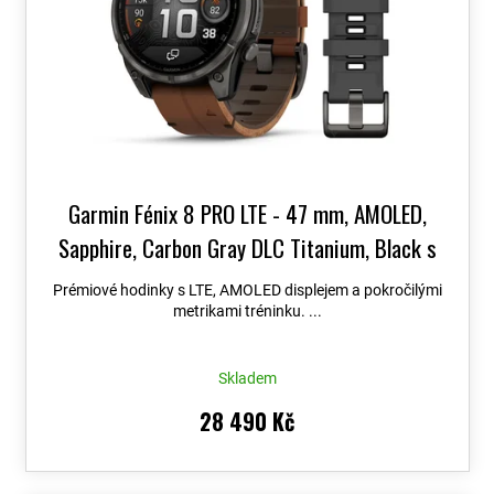
Garmin Fénix 8 PRO LTE - 47 mm, AMOLED,
Sapphire, Carbon Gray DLC Titanium, Black s
Chestnut koženým řemínkem 010-03198-40
+
Prémiové hodinky s LTE, AMOLED displejem a pokročilými
možnost výměny do 90 dní + Topo Czech PRO
metrikami tréninku. ...
Voucher
Skladem
28 490 Kč