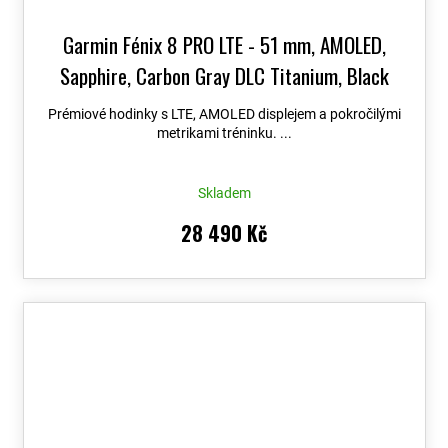
Garmin Fénix 8 PRO LTE - 51 mm, AMOLED,
Sapphire, Carbon Gray DLC Titanium, Black
010-03199-01
+ možnost výměny do 90 dní +
Prémiové hodinky s LTE, AMOLED displejem a pokročilými
Topo Czech PRO Voucher
metrikami tréninku. ...
Skladem
28 490 Kč