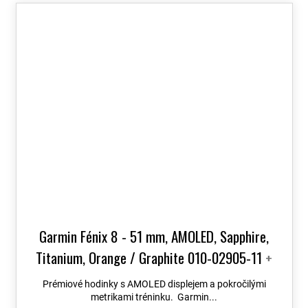
Garmin Fénix 8 - 51 mm, AMOLED, Sapphire,
Titanium, Orange / Graphite 010-02905-11
+
možnost výměny do 90 dní + Topo Czech PRO
Prémiové hodinky s AMOLED displejem a pokročilými
Voucher
metrikami tréninku. Garmin...