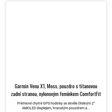
Garmin Venu X1, Moss, pouzdro s titanovou
zadní stranou, nylonovým řemínkem ComfortFit
Moss 010-02980-03
+ možnost výměny do 90
Prémiové chytré GPS hodinky se skvěle čitelným 2″
dní + Topo Czech PRO Voucher
AMOLED displejem, hranatým pouzdrem a...