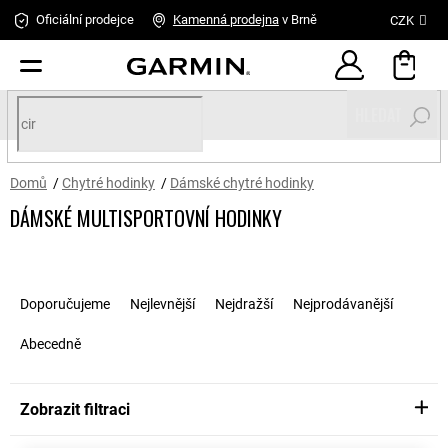
Přejít
Oficiální prodejce
Kamenná
prodejna
v Brně
CZK
na
obsah
HLEDAT
Domů
/
Chytré hodinky
/
Dámské chytré hodinky
DÁMSKÉ MULTISPORTOVNÍ HODINKY
Ř
a
Doporučujeme
Nejlevnější
Nejdražší
Nejprodávanější
z
e
Abecedně
n
í
p
Zobrazit filtraci
r