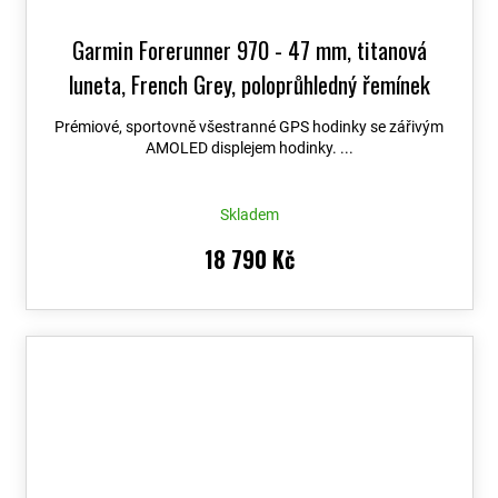
Garmin Forerunner 970 - 47 mm, titanová
luneta, French Grey, poloprůhledný řemínek
French Grey / Indigo 010-02969-12
+ možnost
Prémiové, sportovně všestranné GPS hodinky se zářivým
výměny do 90 dní + Topo Czech PRO Voucher
AMOLED displejem hodinky. ...
Skladem
18 790 Kč