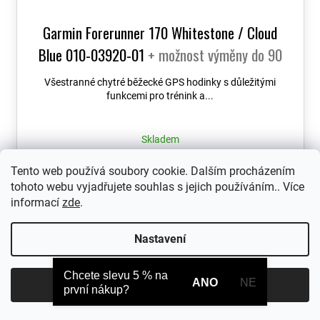
Garmin Forerunner 170 Whitestone / Cloud
Blue 010-03920-01
+ možnost výměny do 90
dní
Všestranné chytré běžecké GPS hodinky s důležitými
funkcemi pro trénink a...
Skladem
7 690 Kč
Tento web používá soubory cookie. Dalším procházením
tohoto webu vyjadřujete souhlas s jejich používáním.. Více
informací
zde
.
Nastavení
Chcete slevu 5 % na
ANO
NE
Souhlasím
první nákup?