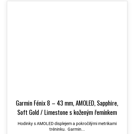
Garmin Fénix 8 – 43 mm, AMOLED, Sapphire,
Soft Gold / Limestone s koženým řemínkem
010-02903-40
+ možnost výměny do 90 dní +
Hodinky s AMOLED displejem a pokročilými metrikami
Topo Czech PRO Voucher
tréninku. Garmin...