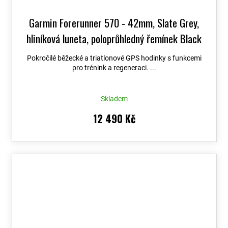
Garmin Forerunner 570 - 42mm, Slate Grey,
hliníková luneta, poloprůhledný řemínek Black
010-02970-00
+ možnost výměny do 90 dní
Pokročilé běžecké a triatlonové GPS hodinky s funkcemi
pro trénink a regeneraci. ...
Skladem
12 490 Kč