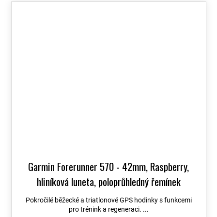
Garmin Forerunner 570 - 42mm, Raspberry,
hliníková luneta, poloprůhledný řemínek
Bone/Mango 010-02970-02
+ možnost výměny
Pokročilé běžecké a triatlonové GPS hodinky s funkcemi
do 90 dní
pro trénink a regeneraci. ...