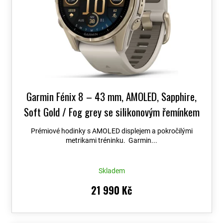
Garmin Fénix 8 – 43 mm, AMOLED, Sapphire,
Soft Gold / Fog grey se silikonovým řemínkem
010-02903-11
+ možnost výměny do 90 dní +
Prémiové hodinky s AMOLED displejem a pokročilými
Topo Czech PRO Voucher
metrikami tréninku. Garmin...
Skladem
21 990 Kč