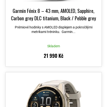
Garmin Fénix 8 – 43 mm, AMOLED, Sapphire,
Carbon grey DLC titanium, Black / Pebble grey
se silikonovým řemínkem 010-02903-21
+
Prémiové hodinky s AMOLED displejem a pokročilými
možnost výměny do 90 dní + Topo Czech PRO
metrikami tréninku. Garmin...
Voucher
Skladem
21 990 Kč