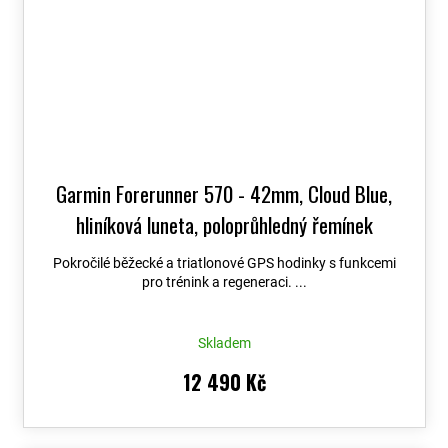
Garmin Forerunner 570 - 42mm, Cloud Blue,
hliníková luneta, poloprůhledný řemínek
Whitestone/Cloud Blue 010-02970-01
+
Pokročilé běžecké a triatlonové GPS hodinky s funkcemi
možnost výměny do 90 dní
pro trénink a regeneraci. ...
Skladem
12 490 Kč