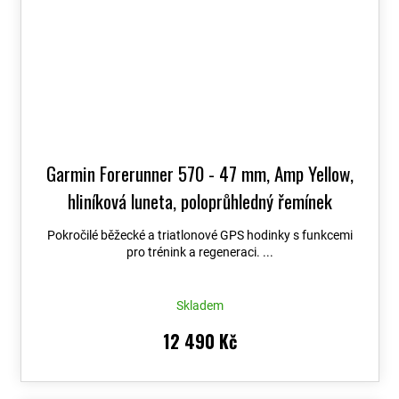
Garmin Forerunner 570 - 47 mm, Amp Yellow,
hliníková luneta, poloprůhledný řemínek
Whitestone / Turquoise 010-02971-01
+
Pokročilé běžecké a triatlonové GPS hodinky s funkcemi
možnost výměny do 90 dní
pro trénink a regeneraci. ...
Skladem
12 490 Kč