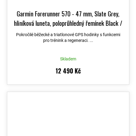
Garmin Forerunner 570 - 47 mm, Slate Grey,
hliníková luneta, poloprůhledný řemínek Black /
Black 010-02971-00
+ možnost výměny do 90
Pokročilé běžecké a triatlonové GPS hodinky s funkcemi
dní
pro trénink a regeneraci. ...
Skladem
12 490 Kč