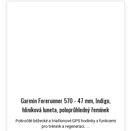
Garmin Forerunner 570 - 47 mm, Indigo,
hliníková luneta, poloprůhledný řemínek
Imperial Purple / Indigo 010-02971-02
+
Pokročilé běžecké a triatlonové GPS hodinky s funkcemi
možnost výměny do 90 dní
pro trénink a regeneraci. ...