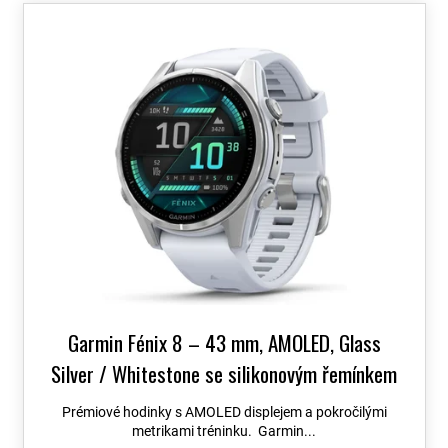
o
V
d
ý
u
p
k
i
t
s
ů
p
r
o
d
u
k
t
ů
Garmin Fénix 8 – 43 mm, AMOLED, Glass
Silver / Whitestone se silikonovým řemínkem
010-02903-00
+ možnost výměny do 90 dní +
Prémiové hodinky s AMOLED displejem a pokročilými
Topo Czech PRO Voucher
metrikami tréninku. Garmin...