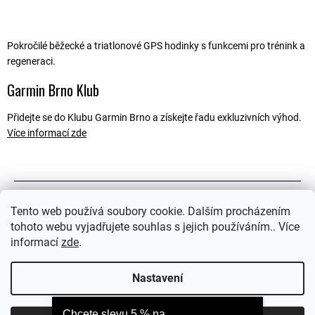
Pokročilé běžecké a triatlonové GPS hodinky s funkcemi pro trénink a
regeneraci.
Garmin Brno Klub
Přidejte se do Klubu Garmin Brno a získejte řadu exkluzivních výhod.
Více informací zde
Popis
Tento web používá soubory cookie. Dalším procházením
tohoto webu vyjadřujete souhlas s jejich používáním.. Více
Související soubory (2)
informací
zde
.
Ostatní informace
Nastavení
Chcete slevu 5 % na