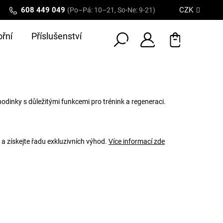
608 449 049
CZK
(Po–Pá: 10–21, So-Ne: 9-21)
řní
Příslušenství
dinky s důležitými funkcemi pro trénink a regeneraci.
 a získejte řadu exkluzivních výhod.
Více informací zde