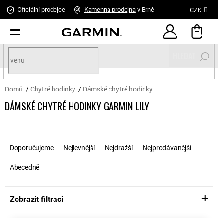
Přejít
Oficiální prodejce
Kamenná
prodejna
v Brně
CZK
na
obsah
HLEDAT
Domů
/
Chytré hodinky
/
Dámské chytré hodinky
DÁMSKÉ CHYTRÉ HODINKY GARMIN LILY
Ř
a
Doporučujeme
Nejlevnější
Nejdražší
Nejprodávanější
z
e
Abecedně
n
í
p
Zobrazit filtraci
r