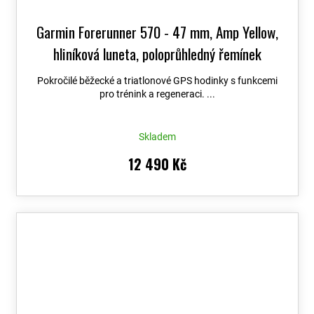
Garmin Forerunner 570 - 47 mm, Amp Yellow,
hliníková luneta, poloprůhledný řemínek
Whitestone / Turquoise 010-02971-01
+
Pokročilé běžecké a triatlonové GPS hodinky s funkcemi
možnost výměny do 90 dní
pro trénink a regeneraci. ...
Skladem
12 490 Kč