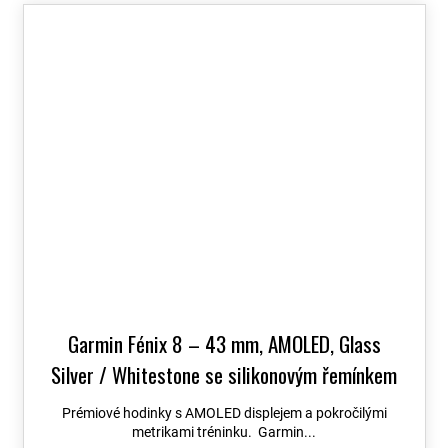
Garmin Fénix 8 – 43 mm, AMOLED, Glass
Silver / Whitestone se silikonovým řemínkem
010-02903-00
+ možnost výměny do 90 dní +
Prémiové hodinky s AMOLED displejem a pokročilými
Topo Czech PRO Voucher
metrikami tréninku. Garmin...