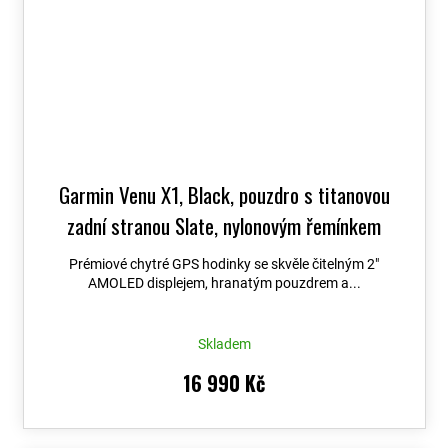
Garmin Venu X1, Black, pouzdro s titanovou
zadní stranou Slate, nylonovým řemínkem
ComfortFit Black 010-02980-02
+ možnost
Prémiové chytré GPS hodinky se skvěle čitelným 2″
výměny do 90 dní + Topo Czech PRO Voucher
AMOLED displejem, hranatým pouzdrem a...
Skladem
16 990 Kč