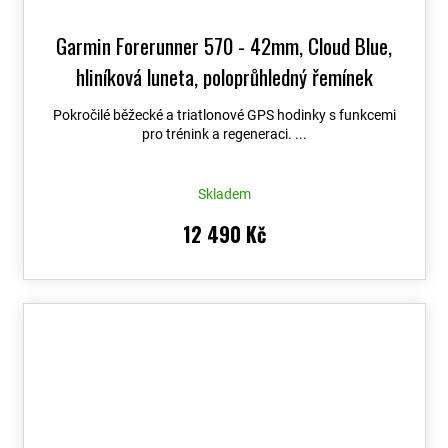
Garmin Forerunner 570 - 42mm, Cloud Blue,
hliníková luneta, poloprůhledný řemínek
Whitestone/Cloud Blue 010-02970-01
+
Pokročilé běžecké a triatlonové GPS hodinky s funkcemi
možnost výměny do 90 dní
pro trénink a regeneraci. ...
Skladem
12 490 Kč