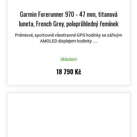
Garmin Forerunner 970 - 47 mm, titanová
luneta, French Grey, poloprůhledný řemínek
French Grey / Indigo 010-02969-12
+ možnost
Prémiové, sportovně všestranné GPS hodinky se zářivým
výměny do 90 dní + Topo Czech PRO Voucher
AMOLED displejem hodinky. ...
Skladem
18 790 Kč