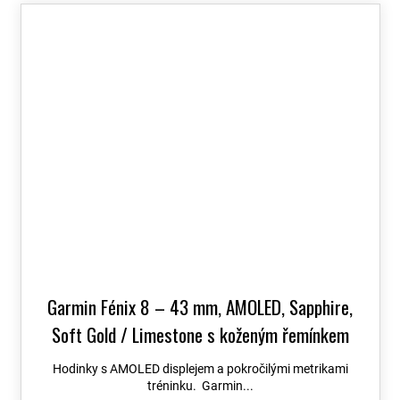
Garmin Fénix 8 – 43 mm, AMOLED, Sapphire,
Soft Gold / Limestone s koženým řemínkem
010-02903-40
+ možnost výměny do 90 dní +
Hodinky s AMOLED displejem a pokročilými metrikami
Topo Czech PRO Voucher
tréninku. Garmin...