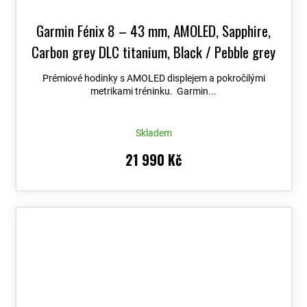
Garmin Fénix 8 – 43 mm, AMOLED, Sapphire,
Carbon grey DLC titanium, Black / Pebble grey
se silikonovým řemínkem 010-02903-21
+
Prémiové hodinky s AMOLED displejem a pokročilými
možnost výměny do 90 dní + Topo Czech PRO
metrikami tréninku. Garmin...
Voucher
Skladem
21 990 Kč