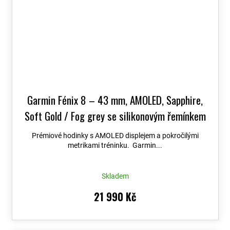
Garmin Fénix 8 – 43 mm, AMOLED, Sapphire,
Soft Gold / Fog grey se silikonovým řemínkem
010-02903-11
+ možnost výměny do 90 dní +
Prémiové hodinky s AMOLED displejem a pokročilými
Topo Czech PRO Voucher
metrikami tréninku. Garmin...
Skladem
21 990 Kč