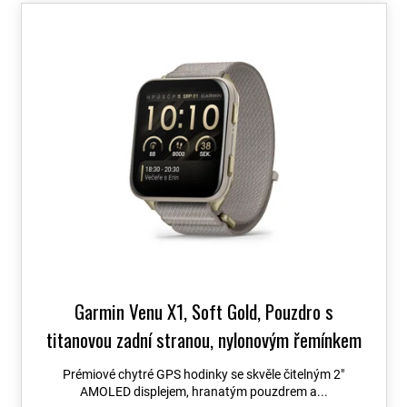
o
V
d
ý
u
p
k
i
t
s
ů
p
r
o
d
u
k
t
ů
Garmin Venu X1, Soft Gold, Pouzdro s
titanovou zadní stranou, nylonovým řemínkem
ComfortFit French Grey 010-02980-09
+
Prémiové chytré GPS hodinky se skvěle čitelným 2″
možnost výměny do 90 dní + Topo Czech PRO
AMOLED displejem, hranatým pouzdrem a...