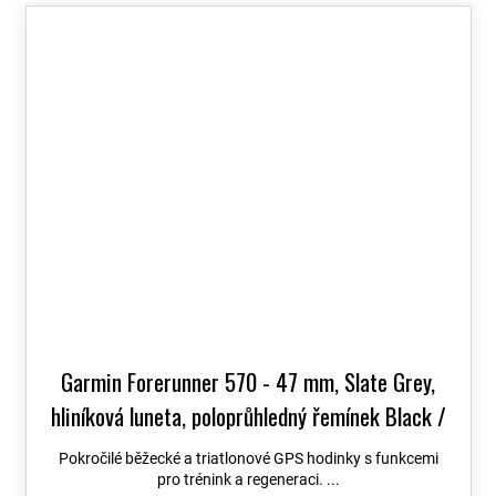
Garmin Forerunner 570 - 47 mm, Slate Grey,
hliníková luneta, poloprůhledný řemínek Black /
Black 010-02971-00
+ možnost výměny do 90
Pokročilé běžecké a triatlonové GPS hodinky s funkcemi
dní
pro trénink a regeneraci. ...