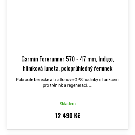
Garmin Forerunner 570 - 47 mm, Indigo,
hliníková luneta, poloprůhledný řemínek
Imperial Purple / Indigo 010-02971-02
+
Pokročilé běžecké a triatlonové GPS hodinky s funkcemi
možnost výměny do 90 dní
pro trénink a regeneraci. ...
Skladem
12 490 Kč