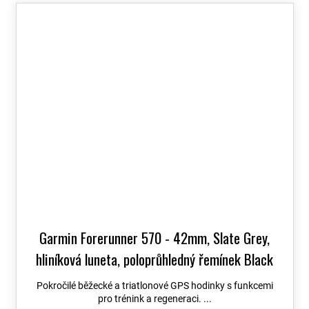
Garmin Forerunner 570 - 42mm, Slate Grey,
hliníková luneta, poloprůhledný řemínek Black
010-02970-00
+ možnost výměny do 90 dní
Pokročilé běžecké a triatlonové GPS hodinky s funkcemi
pro trénink a regeneraci. ...