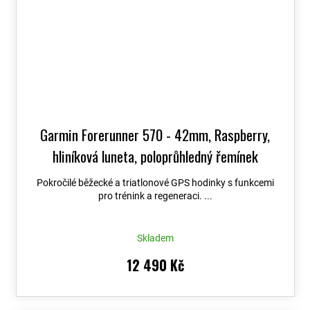
Garmin Forerunner 570 - 42mm, Raspberry,
hliníková luneta, poloprůhledný řemínek
Bone/Mango 010-02970-02
+ možnost výměny
Pokročilé běžecké a triatlonové GPS hodinky s funkcemi
do 90 dní
pro trénink a regeneraci. ...
Skladem
12 490 Kč