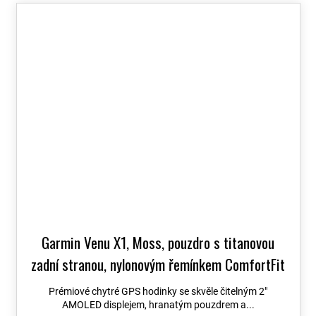
Garmin Venu X1, Moss, pouzdro s titanovou
zadní stranou, nylonovým řemínkem ComfortFit
Moss 010-02980-03
+ možnost výměny do 90
Prémiové chytré GPS hodinky se skvěle čitelným 2″
dní + Topo Czech PRO Voucher
AMOLED displejem, hranatým pouzdrem a...