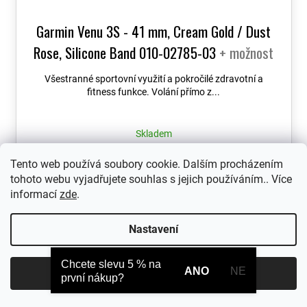
Garmin Venu 3S - 41 mm, Cream Gold / Dust
Rose, Silicone Band 010-02785-03
+ možnost
výměny do 90 dní
Všestranné sportovní využití a pokročilé zdravotní a
fitness funkce. Volání přímo z...
Skladem
9 990 Kč
Tento web používá soubory cookie. Dalším procházením
tohoto webu vyjadřujete souhlas s jejich používáním.. Více
informací
zde
.
Nastavení
Chcete slevu 5 % na
ANO
NE
Souhlasím
první nákup?