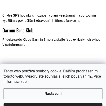
Chytré GPS hodinky s možností volání, všestranným sportovním
využitím a pokročilými zdravotními i fitness funkcemi.
Garmin Brno Klub
Přidejte se do Klubu Garmin Brno a získejte řadu exkluzivních výhod.
Více informací zde
Popis
Tento web používá soubory cookie. Dalším procházením
tohoto webu vyjadřujete souhlas s jejich používáním.. Více
Související soubory (2)
informací
zde
.
Ostatní informace
Nastavení