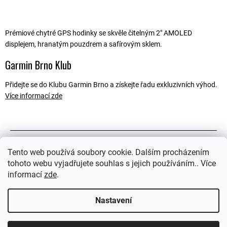
Prémiové chytré GPS hodinky se skvěle čitelným 2″ AMOLED
displejem, hranatým pouzdrem a safírovým sklem.
Garmin Brno Klub
Přidejte se do Klubu Garmin Brno a získejte řadu exkluzivních výhod.
Více informací zde
Popis
Tento web používá soubory cookie. Dalším procházením
tohoto webu vyjadřujete souhlas s jejich používáním.. Více
Související soubory (2)
informací
zde
.
Ostatní informace
Nastavení