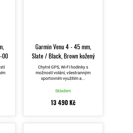
m,
Garmin Venu 4 - 45 mm,
4-00
Slate / Black, Brown kožený
řemínek + náhradní silikonový
stí
Chytré GPS, Wi-Fi hodinky s
řemínek 010-03014-03
ním
možností volání, všestranným
sportovním využitím a...
Skladem
13 490 Kč