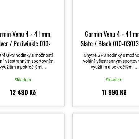
rmin Venu 4 - 41 mm,
Garmin Venu 4 - 41 m
lver / Periwinkle 010-
Slate / Black 010-0301
03013-01
tré GPS hodinky s možností
Chytré GPS hodinky s možno
ání, všestranným sportovním
volání, všestranným sportov
využitím a pokročilými...
využitím a pokročilými...
Skladem
Skladem
12 490 Kč
11 990 Kč