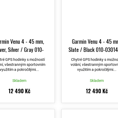
rmin Venu 4 - 45 mm,
Garmin Venu 4 - 45 m
lver, Silver / Gray 010-
Slate / Black 010-0301
03014-01
tré GPS hodinky s možností
Chytré GPS hodinky s možno
ání, všestranným sportovním
volání, všestranným sportov
využitím a pokročilými...
využitím a pokročilými...
Skladem
Skladem
12 490 Kč
12 490 Kč