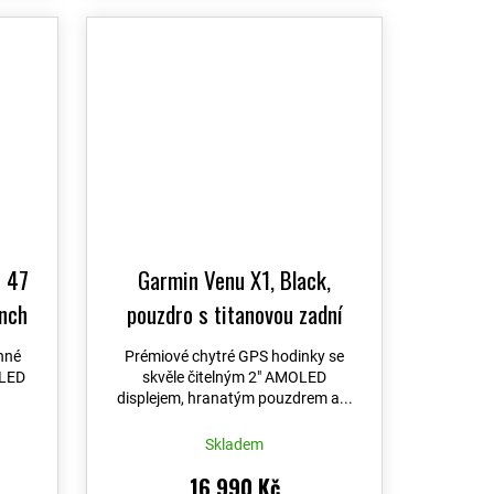
- 47
Garmin Venu X1, Black,
ench
pouzdro s titanovou zadní
ínek
stranou Slate, nylonovým
nné
Prémiové chytré GPS hodinky se
10-
řemínkem ComfortFit Black
OLED
skvěle čitelným 2″ AMOLED
displejem, hranatým pouzdrem a...
měny
010-02980-02
+ možnost
 PRO
výměny do 90 dní + Topo
Skladem
Czech PRO Voucher
16 990 Kč