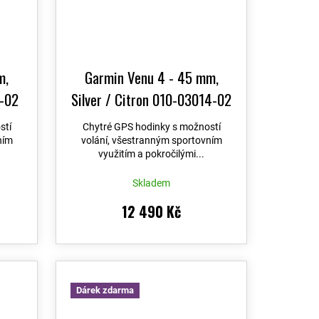
m,
Garmin Venu 4 - 45 mm,
3-02
Silver / Citron 010-03014-02
stí
Chytré GPS hodinky s možností
ním
volání, všestranným sportovním
využitím a pokročilými...
Skladem
12 490 Kč
Dárek zdarma