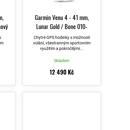
m,
Garmin Venu 4 - 41 mm,
nový
Lunar Gold / Bone 010-
žený
03013-00
s
Chytré GPS hodinky s možností
3
ým
volání, všestranným sportovním
využitím a pokročilými...
Skladem
12 490 Kč