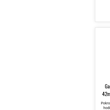
do 9
Ga
42mm
lunet
Pokro
B
hodi