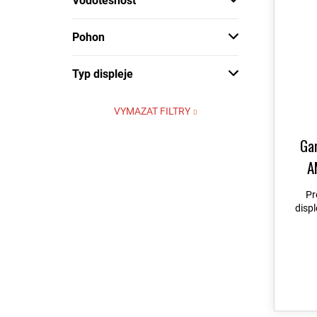
Vodotěsnost
Pohon
Typ displeje
VYMAZAT FILTRY
Ga
A
Whi
Pr
řem
disp
možn
To