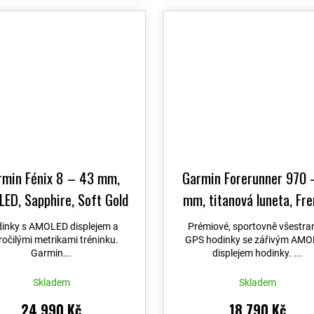
rmin Fénix 8 – 43 mm,
Garmin Forerunner 970 
ED, Sapphire, Soft Gold
mm, titanová luneta, Fr
 Limestone s koženým
Grey, poloprůhledný řem
inky s AMOLED displejem a
Prémiové, sportovně všestra
ínkem 010-02903-40
+
French Grey / Indigo 0
ročilými metrikami tréninku.
GPS hodinky se zářivým AM
Garmin...
displejem hodinky. ...
ost výměny do 90 dní +
02969-12
+ možnost vý
po Czech PRO Voucher
do 90 dní + Topo Czech
Skladem
Skladem
Voucher
24 990 Kč
18 790 Kč