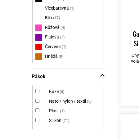
Vícebarevná
1
Bílá
17
Růžová
4
Ga
Fialová
7
Si
Červená
1
Chy
Hnědá
9
vol
Šedá
9
Modrá
3
Pásek
Žlutá
2
Kůže
6
Stříbrná
0
Nato / nylon / textil
5
Zelená
6
Plast
1
Béžová
1
Silikon
71