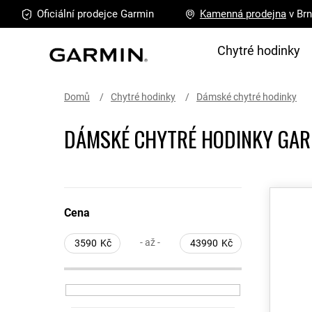
Přejít
Oficiální prodejce
Garmin
Kamenná
prodejna
v Br
na
obsah
Chytré hodinky
Domů
Chytré hodinky
Dámské chytré hodinky
DÁMSKÉ CHYTRÉ HODINKY GAR
P
V
o
ý
Cena
s
p
t
i
- až -
3590
Kč
43990
Kč
r
s
a
p
n
r
n
o