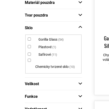
Materiál pouzdra
Tvar pouzdra
Sklo
Ga
Gorilla Glass
54
Si
Plastové
1
Safírové
11
Chy
vol
Chemicky tvrzené sklo
10
Velikost
Funkce