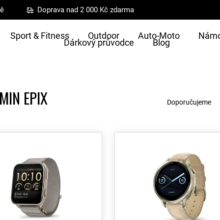
ně
Doprava nad 2 000 Kč zdarma
Sport & Fitness
Outdoor
Auto-Moto
Námo
Dárkový průvodce
Blog
Ř
MIN EPIX
a
Doporučujeme
z
e
n
í
p
r
o
d
u
k