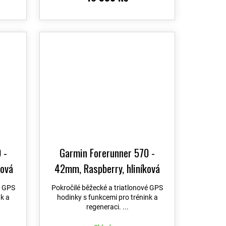
 -
Garmin Forerunner 570 -
ková
42mm, Raspberry, hliníková
mínek
luneta, poloprůhledný řemínek
é GPS
Pokročilé běžecké a triatlonové GPS
010-
Bone/Mango 010-02970-02
nk a
hodinky s funkcemi pro trénink a
regeneraci. ...
měny
+ možnost výměny do 90 dní