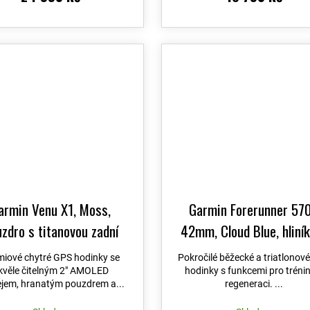
armin Venu X1, Moss,
Garmin Forerunner 570
zdro s titanovou zadní
42mm, Cloud Blue, hliní
nou, nylonovým řemínkem
luneta, poloprůhledný ře
miové chytré GPS hodinky se
Pokročilé běžecké a triatlonov
omfortFit Moss 010-
Whitestone/Cloud Blue 
kvěle čitelným 2″ AMOLED
hodinky s funkcemi pro tréni
ejem, hranatým pouzdrem a...
regeneraci. ...
80-03
+ možnost výměny
02970-01
+ možnost vý