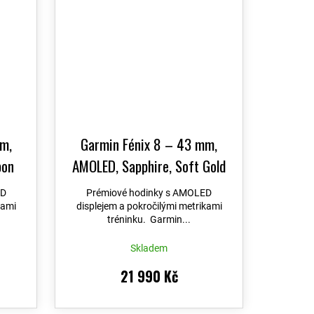
m,
Garmin Fénix 8 – 43 mm,
bon
AMOLED, Sapphire, Soft Gold
k /
/ Fog grey se silikonovým
ED
Prémiové hodinky s AMOLED
vým
řemínkem 010-02903-11
+
kami
displejem a pokročilými metrikami
tréninku. Garmin...
21
+
možnost výměny do 90 dní +
ní +
Topo Czech PRO Voucher
Skladem
er
21 990 Kč