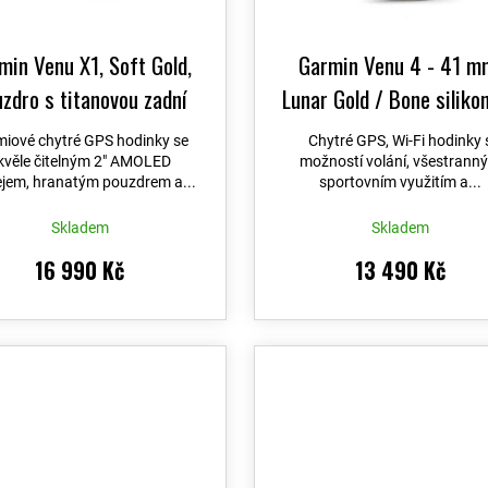
t
ů
min Venu X1, Soft Gold,
Garmin Venu 4 - 41 m
zdro s titanovou zadní
Lunar Gold / Bone siliko
nou, nylonovým řemínkem
řemínek a Light Sand ko
miové chytré GPS hodinky se
Chytré GPS, Wi-Fi hodinky 
ortFit French Grey 010-
řemínek 010-03013-0
kvěle čitelným 2″ AMOLED
možností volání, všestrann
ejem, hranatým pouzdrem a...
sportovním využitím a...
80-09
+ možnost výměny
0 dní + Topo Czech PRO
Skladem
Skladem
Voucher
16 990 Kč
13 490 Kč