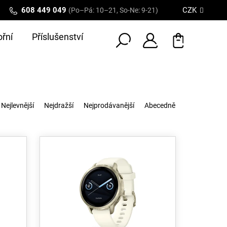
608 449 049
CZK
(Po–Pá: 10–21, So-Ne: 9-21)
řní
Příslušenství
Nejlevnější
Nejdražší
Nejprodávanější
Abecedně