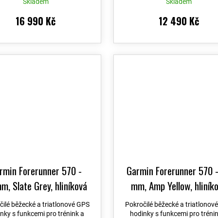
0 dní + Topo Czech PRO
do 90 dní
Skladem
Skladem
Voucher
16 990 Kč
12 490 Kč
rmin Forerunner 570 -
Garmin Forerunner 570 
, Slate Grey, hliníková
mm, Amp Yellow, hliník
a, poloprůhledný řemínek
luneta, poloprůhledný ře
čilé běžecké a triatlonové GPS
Pokročilé běžecké a triatlonov
lack 010-02970-00
+
Whitestone / Turquoise 
nky s funkcemi pro trénink a
hodinky s funkcemi pro tréni