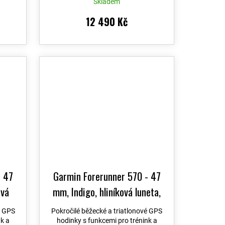
Skladem
12 490 Kč
- 47
Garmin Forerunner 570 - 47
ová
mm, Indigo, hliníková luneta,
mínek
poloprůhledný řemínek
é GPS
Pokročilé běžecké a triatlonové GPS
010-
Imperial Purple / Indigo 010-
nk a
hodinky s funkcemi pro trénink a