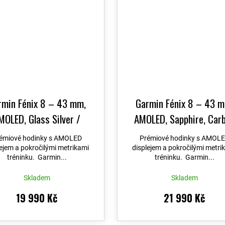
rmin Fénix 8 – 43 mm,
Garmin Fénix 8 – 43 m
MOLED, Glass Silver /
AMOLED, Sapphire, Car
testone se silikonovým
grey DLC titanium, Blac
émiové hodinky s AMOLED
Prémiové hodinky s AMOL
ínkem 010-02903-00
+
Pebble grey se silikono
lejem a pokročilými metrikami
displejem a pokročilými metri
tréninku. Garmin...
tréninku. Garmin...
ost výměny do 90 dní +
řemínkem 010-02903-
po Czech PRO Voucher
možnost výměny do 90 d
Skladem
Skladem
Topo Czech PRO Vouch
19 990 Kč
21 990 Kč