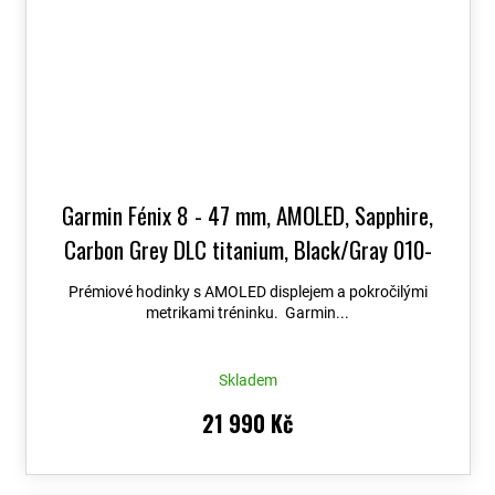
Garmin Fénix 8 - 47 mm, AMOLED, Sapphire,
Carbon Grey DLC titanium, Black/Gray 010-
02904-21
+ možnost výměny do 90 dní + Topo
Prémiové hodinky s AMOLED displejem a pokročilými
Czech PRO Voucher
metrikami tréninku. Garmin...
Skladem
21 990 Kč