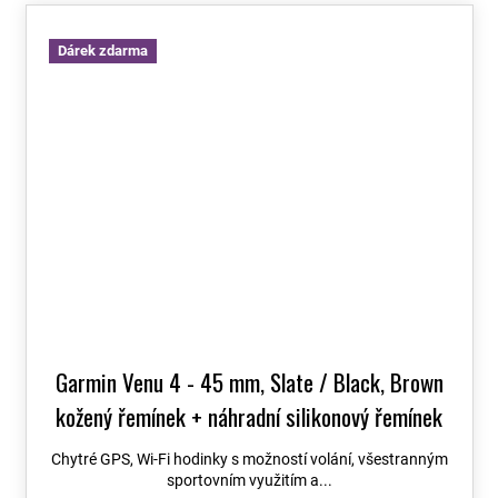
Dárek zdarma
Garmin Venu 4 - 45 mm, Slate / Black, Brown
kožený řemínek + náhradní silikonový řemínek
010-03014-03
Chytré GPS, Wi-Fi hodinky s možností volání, všestranným
sportovním využitím a...