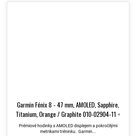
Garmin Fénix 8 - 47 mm, AMOLED, Sapphire,
Titanium, Orange / Graphite 010-02904-11
+
možnost výměny do 90 dní + Topo Czech PRO
Prémiové hodinky s AMOLED displejem a pokročilými
Voucher
metrikami tréninku. Garmin...