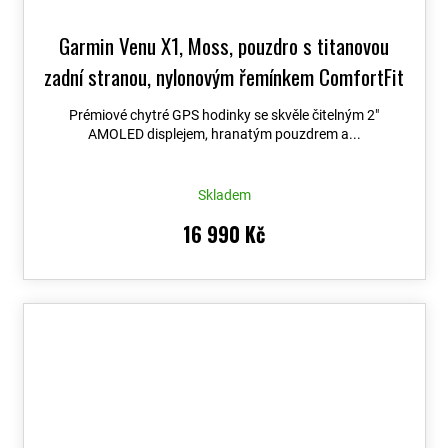
Garmin Venu X1, Moss, pouzdro s titanovou
zadní stranou, nylonovým řemínkem ComfortFit
Moss 010-02980-03
+ možnost výměny do 90
Prémiové chytré GPS hodinky se skvěle čitelným 2″
dní + Topo Czech PRO Voucher
AMOLED displejem, hranatým pouzdrem a...
Skladem
16 990 Kč