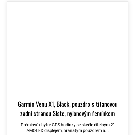
Garmin Venu X1, Black, pouzdro s titanovou
zadní stranou Slate, nylonovým řemínkem
ComfortFit Black 010-02980-02
+ možnost
Prémiové chytré GPS hodinky se skvěle čitelným 2″
výměny do 90 dní + Topo Czech PRO Voucher
AMOLED displejem, hranatým pouzdrem a...