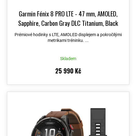
Garmin Fénix 8 PRO LTE - 47 mm, AMOLED,
Sapphire, Carbon Gray DLC Titanium, Black
010-03198-01
+ možnost výměny do 90 dní +
Prémiové hodinky s LTE, AMOLED displejem a pokročilými
Topo Czech PRO Voucher
metrikami tréninku. ...
Skladem
25 990 Kč