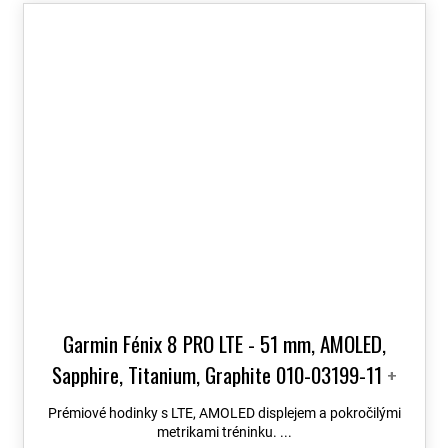
Garmin Fénix 8 PRO LTE - 51 mm, AMOLED,
Sapphire, Titanium, Graphite 010-03199-11
+
možnost výměny do 90 dní + Topo Czech PRO
Prémiové hodinky s LTE, AMOLED displejem a pokročilými
Voucher
metrikami tréninku. ...