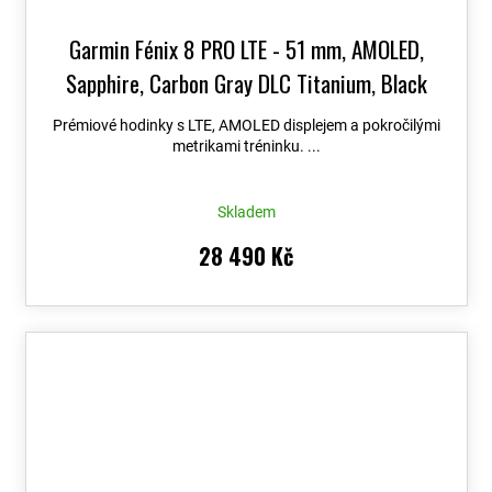
Garmin Fénix 8 PRO LTE - 51 mm, AMOLED,
Sapphire, Carbon Gray DLC Titanium, Black
010-03199-01
+ možnost výměny do 90 dní +
Prémiové hodinky s LTE, AMOLED displejem a pokročilými
Topo Czech PRO Voucher
metrikami tréninku. ...
Skladem
28 490 Kč