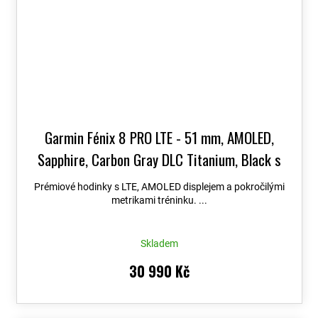
Garmin Fénix 8 PRO LTE - 51 mm, AMOLED,
Sapphire, Carbon Gray DLC Titanium, Black s
Chestnut koženým řemínkem 010-03199-40
+
Prémiové hodinky s LTE, AMOLED displejem a pokročilými
možnost výměny do 90 dní + Topo Czech PRO
metrikami tréninku. ...
Voucher
Skladem
30 990 Kč