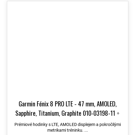
Garmin Fénix 8 PRO LTE - 47 mm, AMOLED,
Sapphire, Titanium, Graphite 010-03198-11
+
možnost výměny do 90 dní + Topo Czech PRO
Prémiové hodinky s LTE, AMOLED displejem a pokročilými
Voucher
metrikami tréninku. ...