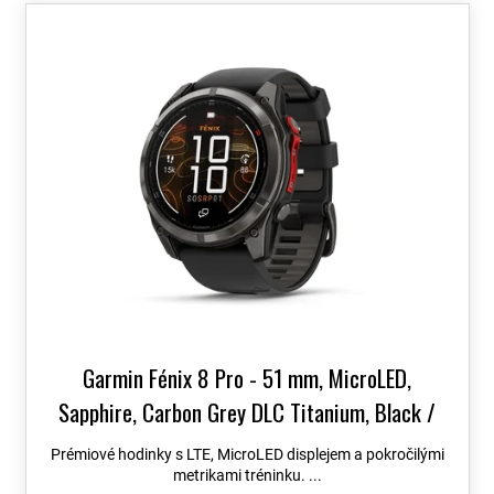
o
V
d
ý
u
p
k
i
t
s
ů
p
r
o
d
u
k
t
ů
Garmin Fénix 8 Pro - 51 mm, MicroLED,
Sapphire, Carbon Grey DLC Titanium, Black /
Grey 010-03380-01
Topo Czech PRO Voucher
Prémiové hodinky s LTE, MicroLED displejem a pokročilými
metrikami tréninku. ...