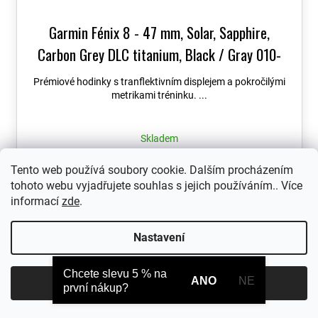
Garmin Fénix 8 - 47 mm, Solar, Sapphire,
Carbon Grey DLC titanium, Black / Gray 010-
02906-11
+ možnost výměny do 90 dní + Topo
Prémiové hodinky s tranflektivním displejem a pokročilými
Czech PRO Voucher
metrikami tréninku. ...
Skladem
21 990 Kč
Tento web používá soubory cookie. Dalším procházením
tohoto webu vyjadřujete souhlas s jejich používáním.. Více
informací
zde
.
Nastavení
Chcete slevu 5 % na
ANO
NE
Souhlasím
první nákup?