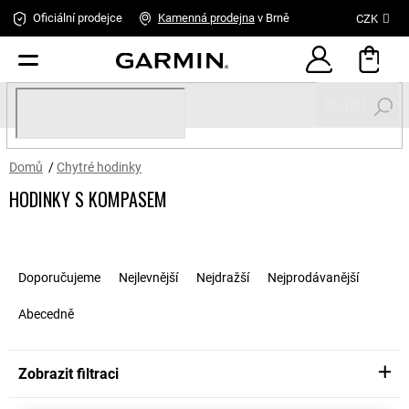
Přejít
Oficiální prodejce
Kamenná
prodejna
v Brně
CZK
na
obsah
HLEDAT
Domů
/
Chytré hodinky
HODINKY S KOMPASEM
Ř
a
Doporučujeme
Nejlevnější
Nejdražší
Nejprodávanější
z
e
Abecedně
n
í
p
Zobrazit filtraci
r