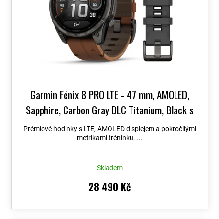
Garmin Fénix 8 PRO LTE - 47 mm, AMOLED,
Sapphire, Carbon Gray DLC Titanium, Black s
Chestnut koženým řemínkem 010-03198-40
+
Prémiové hodinky s LTE, AMOLED displejem a pokročilými
možnost výměny do 90 dní + Topo Czech PRO
metrikami tréninku. ...
Voucher
Skladem
28 490 Kč