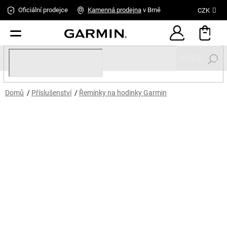
Přejít
Oficiální prodejce
Kamenná
prodejna
v Brně
CZK
na
obsah
HLEDAT
Domů
/
Příslušenství
/
Řemínky na hodinky Garmin