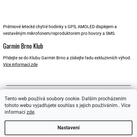
Prémiové letecké chytré hodinky s GPS, AMOLED displejem a
vestavěným mikrofonem/reproduktorem pro hovory a SMS.
Garmin Brno Klub
Přidejte se do Klubu Garmin Brno a získejte řadu exkluzivních výhod.
Více informací zde
Popis
Tento web používá soubory cookie. Dalším procházením
tohoto webu vyjadřujete souhlas s jejich používáním.. Více
Související soubory (2)
informací
zde
.
Ostatní informace
Nastavení