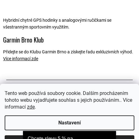
Hybridní chytré GPS hodinky s analogovými ručičkami se
všestranným sportovním využitím.
Garmin Brno Klub
Přidejte se do Klubu Garmin Brno a získejte řadu exkluzivních výhod.
Více informací zde
Popis
Tento web používá soubory cookie. Dalším procházením
tohoto webu vyjadřujete souhlas s jejich používáním.. Více
Související soubory (1)
informací
zde
.
Ostatní informace
Nastavení
Chcete slevu 5 % na