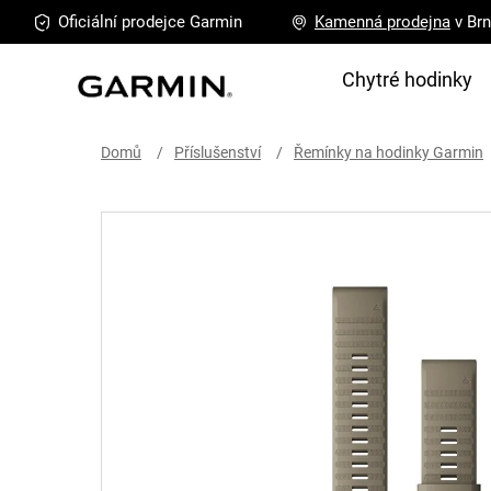
Přejít
Oficiální prodejce
Garmin
Kamenná
prodejna
v Br
na
obsah
Chytré hodinky
Domů
Příslušenství
Řemínky na hodinky Garmin