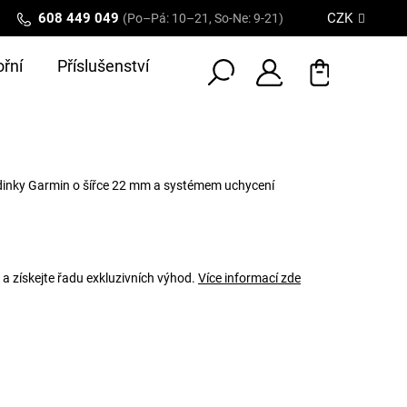
608 449 049
CZK
(Po–Pá: 10–21, So-Ne: 9-21)
řní
Příslušenství
dinky Garmin o šířce 22 mm a systémem uchycení
 a získejte řadu exkluzivních výhod.
Více informací zde