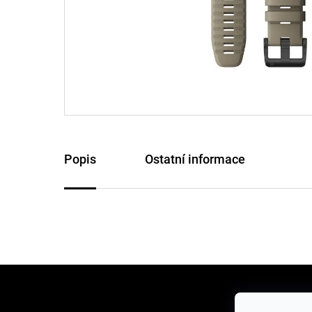
Popis
Ostatní informace
Z
á