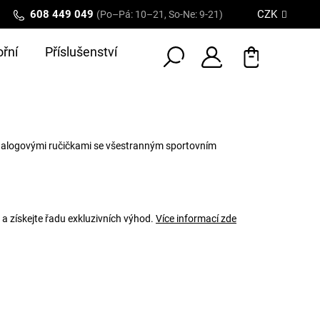
608 449 049
CZK
(Po–Pá: 10–21, So-Ne: 9-21)
řní
Příslušenství
analogovými ručičkami se všestranným sportovním
 a získejte řadu exkluzivních výhod.
Více informací zde