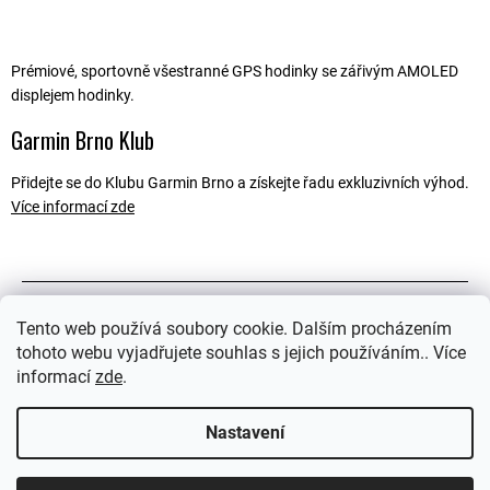
Prémiové, sportovně všestranné GPS hodinky se zářivým AMOLED
displejem hodinky.
Garmin Brno Klub
Přidejte se do Klubu Garmin Brno a získejte řadu exkluzivních výhod.
Více informací zde
Popis
Tento web používá soubory cookie. Dalším procházením
tohoto webu vyjadřujete souhlas s jejich používáním.. Více
Související soubory (2)
informací
zde
.
Ostatní informace
Nastavení