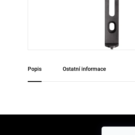
Popis
Ostatní informace
Z
á