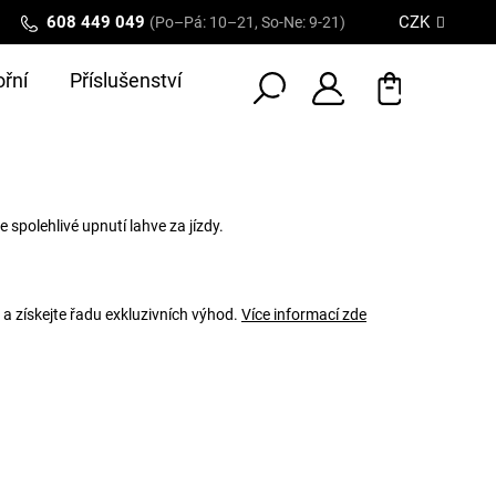
608 449 049
CZK
(Po–Pá: 10–21, So-Ne: 9-21)
řní
Příslušenství
e spolehlivé upnutí lahve za jízdy.
 a získejte řadu exkluzivních výhod.
Více informací zde