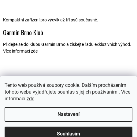
Kompaktní zařízení pro výcvik až tří psů současně.
Garmin Brno Klub
Přidejte se do Klubu Garmin Brno a získejte řadu exkluzivních výhod.
Více informací zde
Popis
Tento web používá soubory cookie. Dalším procházením
tohoto webu vyjadřujete souhlas s jejich používáním.. Více
Související soubory (1)
informací
zde
.
Ostatní informace
Nastavení
Souhlasím