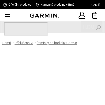
Přejít
Oficiální prodejce
Kamenná
prodejna
v Brně
CZK
na
obsah
HLEDAT
Domů
/
Příslušenství
/
Řemínky na hodinky Garmin