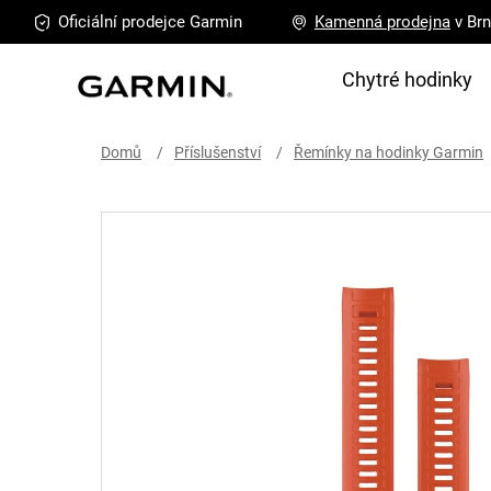
Přejít
Oficiální prodejce
Garmin
Kamenná
prodejna
v Br
na
obsah
Chytré hodinky
Domů
Příslušenství
Řemínky na hodinky Garmin