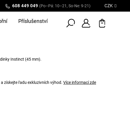
608 449 049
CZK
(Po–Pá: 10–21, So-Ne: 9-21)
řní
Příslušenství
dinky Instinct
(45 mm)
.
 a získejte řadu exkluzivních výhod.
Více informací zde