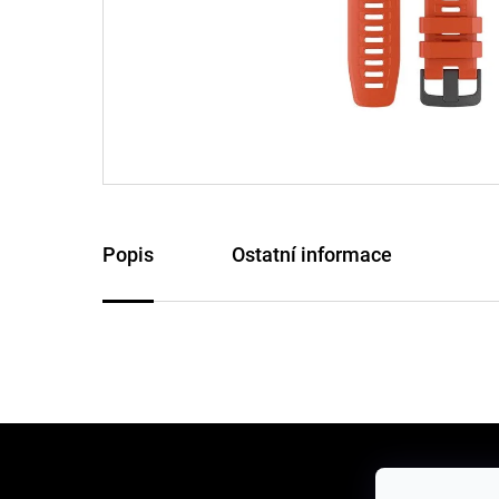
Popis
Ostatní informace
Z
á