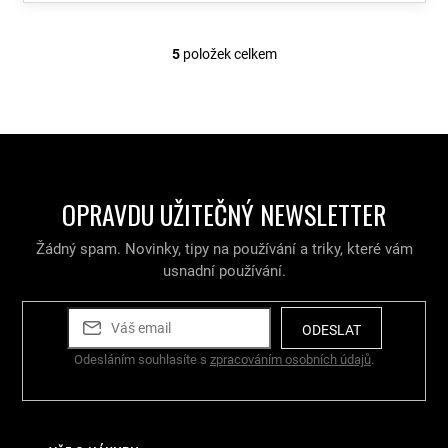
5
položek celkem
O
v
l
á
d
a
c
í
OPRAVDU UŽITEČNÝ NEWSLETTER
p
r
v
Žádný spam. Novinky, tipy na používání a triky, které vám
k
usnadní používání.
y
v
ý
ODESLAT
p
Odesláním souhlasíte s
zpracováním osobních údajů
.
i
s
u