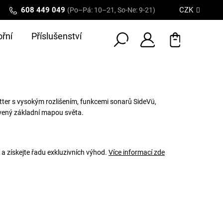
608 449 049
CZK
(Po–Pá: 10–21, So-Ne: 9-21)
řní
Příslušenství
tter s vysokým rozlišením, funkcemi sonarů SideVü,
vený základní mapou světa.
 a získejte řadu exkluzivních výhod.
Více informací zde