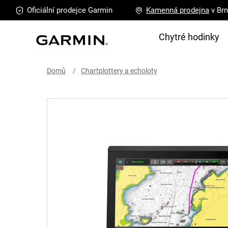
Přejít
Oficiální prodejce
Garmin
Kamenná
prodejna
v Br
na
obsah
Chytré hodinky
Domů
Chartplottery a echoloty