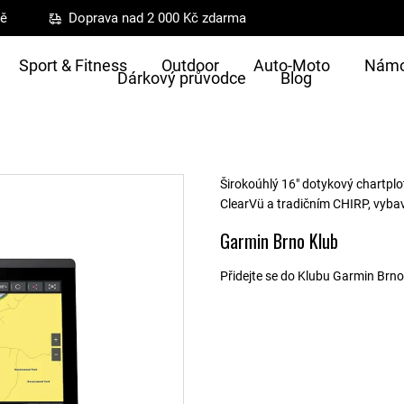
ně
Doprava nad 2 000 Kč zdarma
Sport & Fitness
Outdoor
Auto-Moto
Námo
Dárkový průvodce
Blog
Širokoúhlý 16″ dotykový chartplo
ClearVü a tradičním CHIRP, vyba
Garmin Brno Klub
Přidejte se do Klubu Garmin Brno