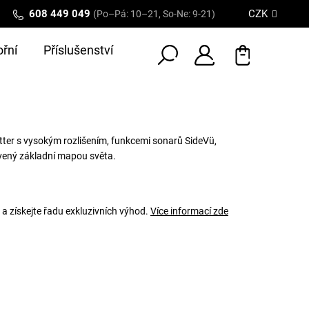
608 449 049
CZK
(Po–Pá: 10–21, So-Ne: 9-21)
řní
Příslušenství
tter s vysokým rozlišením, funkcemi sonarů SideVü,
vený základní mapou světa.
 a získejte řadu exkluzivních výhod.
Více informací zde