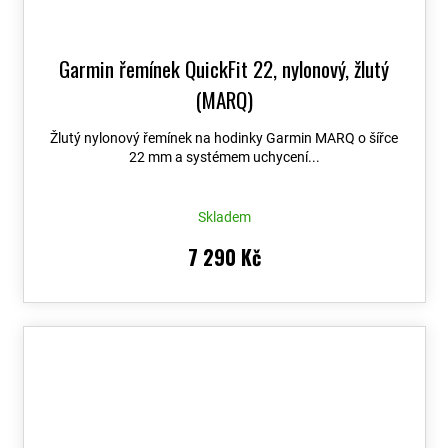
Garmin řemínek QuickFit 22, nylonový, žlutý
(MARQ)
Žlutý nylonový řemínek na hodinky Garmin MARQ o šířce
22 mm a systémem uchycení...
Skladem
7 290 Kč