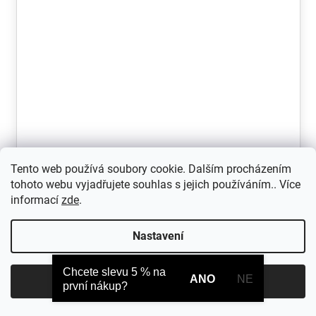
Garmin řemínek Quick Release 20, silikonový,
Tento web používá soubory cookie. Dalším procházením
Citron
tohoto webu vyjadřujete souhlas s jejich používáním.. Více
informací
zde
.
Žlutý silikonový řemínek na hodinky Garmin o šířce 20 mm
a systémem uchycení Quick...
Nastavení
Skladem
Chcete slevu 5 % na
ANO
NE
Souhlasím
990 Kč
první nákup?