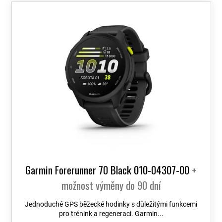
o
V
d
ý
u
p
k
i
t
s
ů
p
r
o
d
u
k
t
ů
Garmin Forerunner 70 Black 010-04307-00
+
možnost výměny do 90 dní
Jednoduché GPS běžecké hodinky s důležitými funkcemi
pro trénink a regeneraci. Garmin...