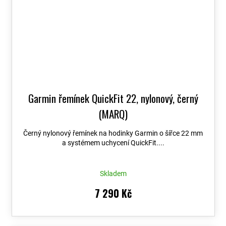
Garmin řemínek QuickFit 22, nylonový, černý
(MARQ)
Černý nylonový řemínek na hodinky Garmin o šířce 22 mm
a systémem uchycení QuickFit....
Skladem
7 290 Kč