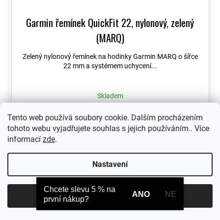
Garmin řemínek QuickFit 22, nylonový, zelený
(MARQ)
Zelený nylonový řemínek na hodinky Garmin MARQ o šířce
22 mm a systémem uchycení...
Skladem
7 290 Kč
Tento web používá soubory cookie. Dalším procházením
tohoto webu vyjadřujete souhlas s jejich používáním.. Více
informací
zde
.
Nastavení
Chcete slevu 5 % na
ANO
NE
Souhlasím
první nákup?