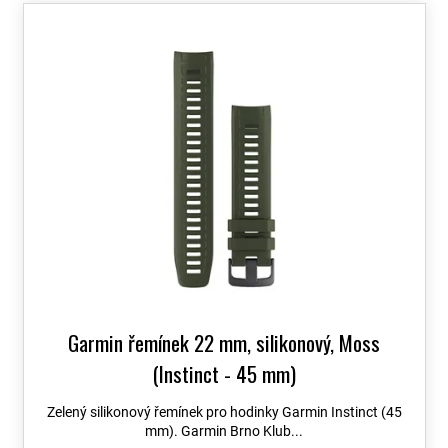
o
V
d
ý
u
p
k
i
t
s
ů
p
r
o
d
u
k
t
ů
Garmin řemínek 22 mm, silikonový, Moss
(Instinct - 45 mm)
Zelený silikonový řemínek pro hodinky Garmin Instinct (45
mm). Garmin Brno Klub...