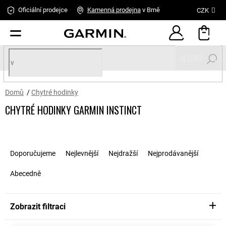
Přejít
Oficiální prodejce
Kamenná
prodejna
v Brně
CZK
na
obsah
HLEDAT
Domů
/
Chytré hodinky
CHYTRÉ HODINKY GARMIN INSTINCT
Ř
a
Doporučujeme
Nejlevnější
Nejdražší
Nejprodávanější
z
e
Abecedně
n
í
p
Zobrazit filtraci
r