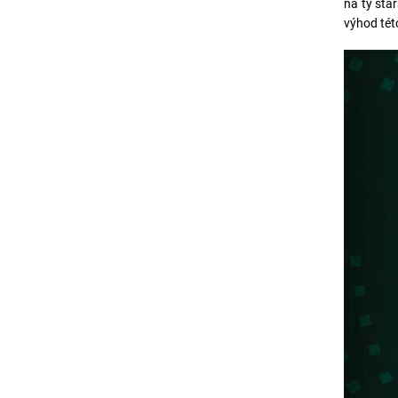
na ty sta
výhod tét