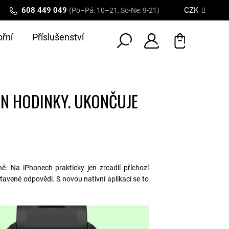
608 449 049
CZK
(Po–Pá: 10–21, So-Ne: 9-21)
řní
Příslušenství
IN HODINKY. UKONČUJE
. Na iPhonech prakticky jen zrcadlí příchozí
tavené odpovědi. S novou nativní aplikací se to