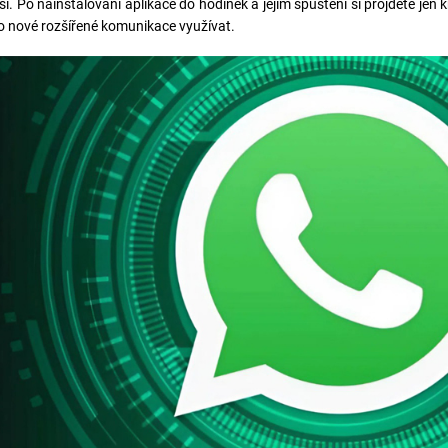
rší. Po nainstalování aplikace do hodinek a jejím spuštění si projdete j
o nové rozšířené komunikace využívat.