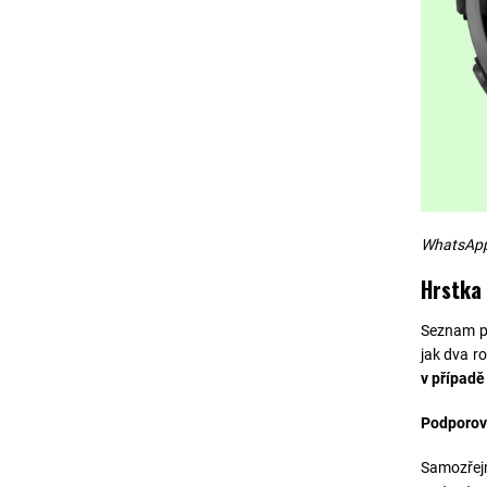
WhatsApp j
Hrstka
Seznam po
jak dva r
v případ
Podporov
Samozřejm