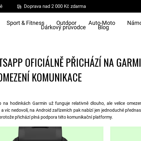
ně
Doprava nad 2 000 Kč zdarma
Sport & Fitness
Outdoor
Auto-Moto
Námo
Dárkový průvodce
Blog
SAPP OFICIÁLNĚ PŘICHÁZÍ NA GARM
OMEZENÍ KOMUNIKACE
6
na hodinkách Garmin už funguje relativně dlouho, ale velice omezeně
e a víc nedovolí, na Android zařízeních pak nabízí jen jednoduché přednas
 protože přichází plná podpora této komunikační platformy.