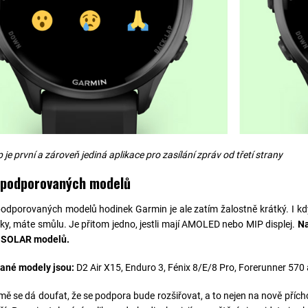
e první a zároveň jediná aplikace pro zasílání zpráv od třetí strany
 podporovaných modelů
dporovaných modelů hodinek Garmin je ale zatím žalostně krátký. I kdy
oky, máte smůlu. Je přitom jedno, jestli mají AMOLED nebo MIP displej.
Na
ě SOLAR modelů.
ané modely jsou:
D2 Air X15, Enduro 3, Fénix 8/E/8 Pro, Forerunner 570 a
ě se dá doufat, že se podpora bude rozšiřovat, a to nejen na nově přícho