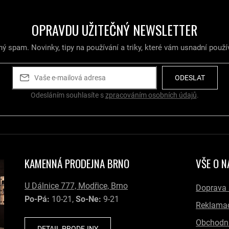
OPRAVDU UŽITEČNÝ NEWSLETTER
ý spam. Novinky, tipy na používání a triky, které vám usnadní použí
ODESLAT
Odesláním souhlasíte s
zpracováním osobních údajů
.
KAMENNÁ PRODEJNA BRNO
VŠE O 
U Dálnice 777, Modřice, Brno
Doprava 
Po-Pá:
10-21,
So-Ne:
9-21
Reklamac
Obchodn
DETAIL PRODEJNY