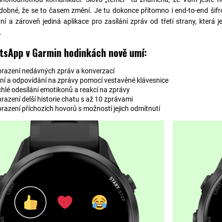
obné, že se to časem změní. Je tu dokonce přítomno i end-to-end šifr
ní a zároveň jediná aplikace pro zasílání zpráv od třetí strany, kter
.
tsApp v Garmin hodinkách nově umí:
razení nedávných zpráv a konverzací
ní a odpovídání na zprávy pomocí vestavěné klávesnice
hlé odesílání emotikonů a reakcí na zprávy
razení delší historie chatu s až 10 zprávami
razení příchozích hovorů s možností jejich odmítnutí