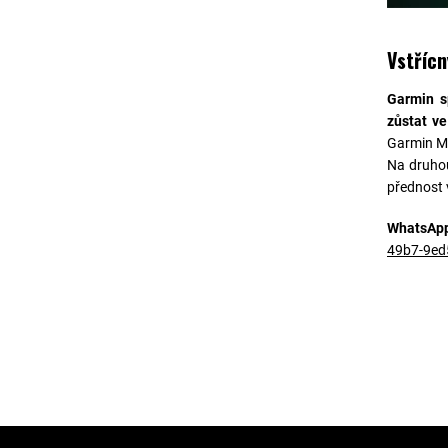
Vstřícn
Garmin s
zůstat ve
Garmin Mes
Na druhou
přednost 
WhatsApp 
49b7-9ed