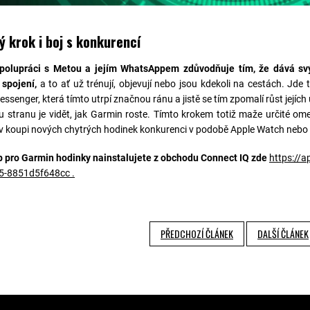
ý krok i boj s konkurencí
polupráci s Metou a jejím WhatsAppem zdůvodňuje tím, že dává sv
 spojení,
a to ať už trénují, objevují nebo jsou kdekoli na cestách. Jde to
senger, která tímto utrpí značnou ránu a jistě se tím zpomalí růst jejích 
 stranu je vidět, jak Garmin roste. Tímto krokem totiž maže určité o
v koupi nových chytrých hodinek konkurenci v podobě Apple Watch neb
pro Garmin hodinky nainstalujete z obchodu Connect IQ zde
https://
5-8851d5f648cc
.
PŘEDCHOZÍ ČLÁNEK
DALŠÍ ČLÁNEK