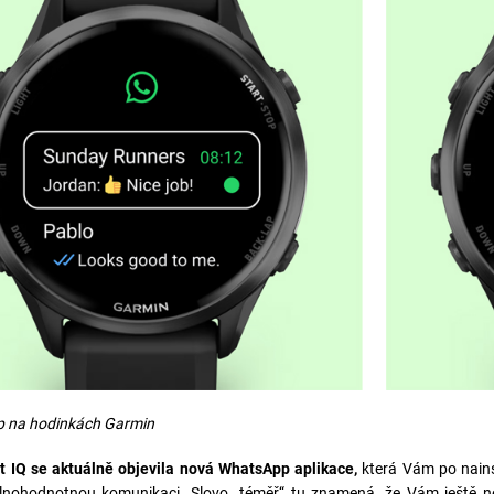
 na hodinkách Garmin
 IQ se aktuálně objevila nová WhatsApp aplikace,
která Vám po nain
lnohodnotnou komunikaci. Slovo „téměř“ tu znamená, že Vám ještě ne