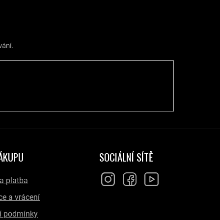
vání.
NÁKUPU
SOCIÁLNÍ SÍTĚ
a platba
e a vrácení
í podmínky