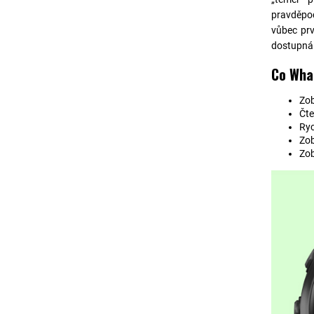
pravděpod
vůbec prv
dostupná
Co Wha
Zob
Čte
Ryc
Zob
Zob