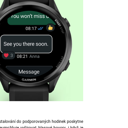
stalování do podporovaných hodinek poskytne
umožňuje vyřizovat hlasové hovory, i když je