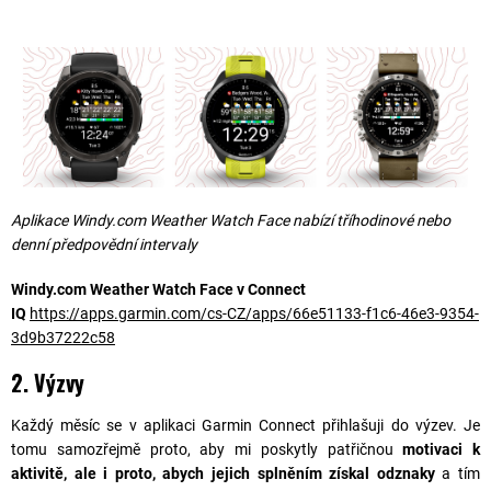
Aplikace Windy.com Weather Watch Face nabízí tříhodinové nebo
denní předpovědní intervaly
Windy.com Weather Watch Face v Connect
IQ
https://apps.garmin.com/cs-CZ/apps/66e51133-f1c6-46e3-9354-
3d9b37222c58
2. Výzvy
Každý měsíc se v aplikaci Garmin Connect přihlašuji do výzev. Je
tomu samozřejmě proto, aby mi poskytly patřičnou
motivaci k
aktivitě, ale i proto, abych jejich splněním získal odznaky
a tím