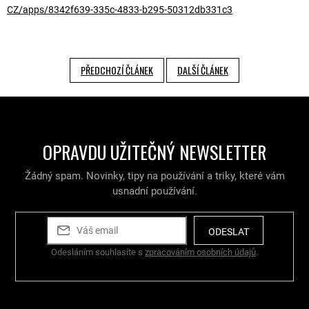
CZ/apps/8342f639-335c-4833-b295-50312db331c3
PŘEDCHOZÍ ČLÁNEK
DALŠÍ ČLÁNEK
OPRAVDU UŽITEČNÝ NEWSLETTER
Žádný spam. Novinky, tipy na používání a triky, které vám
usnadní používání.
ODESLAT
Odesláním souhlasíte s
zpracováním osobních údajů
.