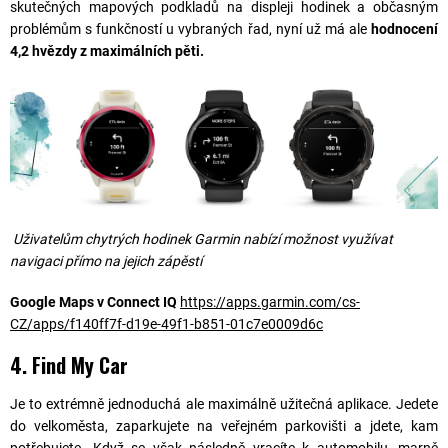
skutečných mapových podkladů na displeji hodinek a občasným
problémům s funkčností u vybraných řad, nyní už má ale
hodnocení
4,2 hvězdy z maximálních pěti.
Uživatelům chytrých hodinek Garmin nabízí možnost využívat
navigaci přímo na jejich zápěstí
Google Maps v Connect IQ
https://apps.garmin.com/cs-
CZ/apps/f140ff7f-d19e-49f1-b851-01c7e0009d6c
4. Find My Car
Je to extrémně jednoduchá ale maximálně užitečná aplikace. Jedete
do velkoměsta, zaparkujete na veřejném parkovišti a jdete, kam
potřebujete. Když se však následně vracíte k automobilu, marně