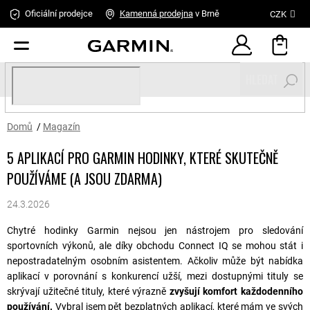
Přejít
Oficiální prodejce
Kamenná
prodejna
v Brně
CZK
na
obsah
HLEDAT
Domů
/
Magazín
5 APLIKACÍ PRO GARMIN HODINKY, KTERÉ SKUTEČNĚ
POUŽÍVÁME (A JSOU ZDARMA)
24.3.2026
Chytré hodinky Garmin nejsou jen nástrojem pro sledování
sportovních výkonů, ale díky obchodu Connect IQ se mohou stát i
nepostradatelným osobním asistentem. Ačkoliv může být nabídka
aplikací v porovnání s konkurencí užší, mezi dostupnými tituly se
skrývají užitečné tituly, které výrazně
zvyšují komfort každodenního
používání.
Vybral jsem pět bezplatných aplikací, které mám ve svých