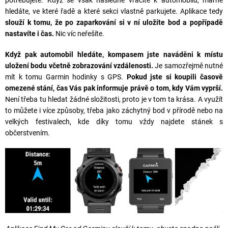
hledáte, ve které řadě a které sekci vlastně parkujete. Aplikace tedy
slouží k tomu, že po zaparkování si v ní uložíte bod a popřípadě
nastavíte i čas.
Nic víc neřešíte.
Když pak automobil hledáte, kompasem jste naváděni k místu
uložení bodu včetně zobrazování vzdálenosti.
Je samozřejmě nutné
mít k tomu Garmin hodinky s GPS.
Pokud jste si koupili časově
omezené stání, čas Vás pak informuje právě o tom, kdy Vám vyprší.
Není třeba tu hledat žádné složitosti, proto je v tom ta krása. A využít
to můžete i více způsoby, třeba jako záchytný bod v přírodě nebo na
velkých festivalech, kde díky tomu vždy najdete stánek s
občerstvením.