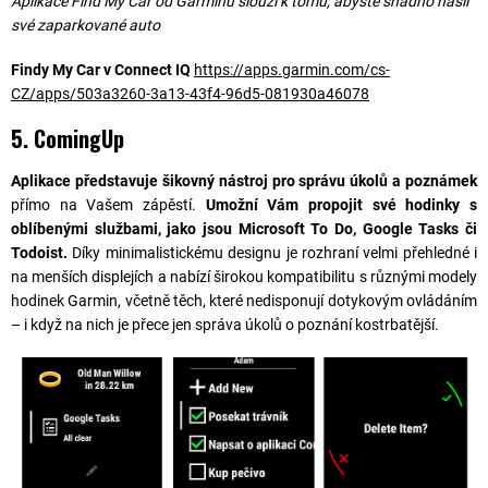
Aplikace Find My Car od Garminu slouží k tomu, abyste snadno našli
své zaparkované auto
Findy My Car v Connect IQ
https://apps.garmin.com/cs-
CZ/apps/503a3260-3a13-43f4-96d5-081930a46078
5. ComingUp
Aplikace představuje šikovný nástroj pro správu úkolů a poznámek
přímo na Vašem zápěstí.
Umožní Vám propojit své hodinky s
oblíbenými službami, jako jsou Microsoft To Do, Google Tasks či
Todoist.
Díky minimalistickému designu je rozhraní velmi přehledné i
na menších displejích a nabízí širokou kompatibilitu s různými modely
hodinek Garmin, včetně těch, které nedisponují dotykovým ovládáním
– i když na nich je přece jen správa úkolů o poznání kostrbatější.