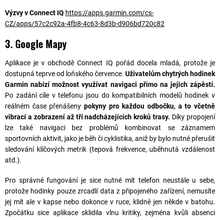
Výzvy v Connect IQ
https://apps.garmin.com/cs-
CZ/apps/57c2c92a-4fb8-4c63-8d3b-d906bd720c82
3. Google Mapy
Aplikace je v obchodě Connect IQ pořád docela mladá, protože je
dostupná teprve od loňského července.
Uživatelům chytrých hodinek
Garmin nabízí možnost využívat navigaci přímo na jejich zápěstí.
Po zadání cíle v telefonu jsou do kompatibilních modelů hodinek v
reálném čase přenášeny
pokyny pro každou odbočku, a to včetně
vibrací a zobrazení až tří nadcházejících kroků trasy.
Díky propojení
lze také navigaci bez problémů kombinovat se záznamem
sportovních aktivit, jako je běh či cyklistika, aniž by bylo nutné přerušit
sledování klíčových metrik (tepová frekvence, uběhnutá vzdálenost
atd.).
Pro správné fungování je sice nutné mít telefon neustále u sebe,
protože hodinky pouze zrcadlí data z připojeného zařízení, nemusíte
jej mít ale v kapse nebo dokonce v ruce, klidně jen někde v batohu.
Zpočátku sice aplikace sklidila vlnu kritiky, zejména kvůli absenci