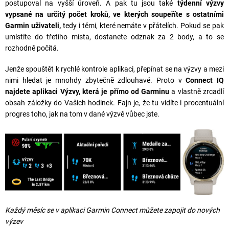
postupoval na vyšší úroveň. A pak tu jsou také
týdenní výzvy
vypsané na určitý počet kroků, ve kterých soupeříte s ostatními
Garmin uživateli,
tedy i těmi, které nemáte v přátelích. Pokud se pak
umístíte do třetího místa, dostanete odznak za 2 body, a to se
rozhodně počítá.
Jenže spouštět k rychlé kontrole aplikaci, přepínat se na výzvy a mezi
nimi hledat je mnohdy zbytečně zdlouhavé. Proto v
Connect IQ
najdete aplikaci Výzvy, která je přímo od Garminu
a vlastně zrcadlí
obsah záložky do Vašich hodinek. Fajn je, že tu vidíte i procentuální
progres toho, jak na tom v dané výzvě vůbec jste.
Každý měsíc se v aplikaci
Garmin Connect
můžete zapojit do nových
výzev