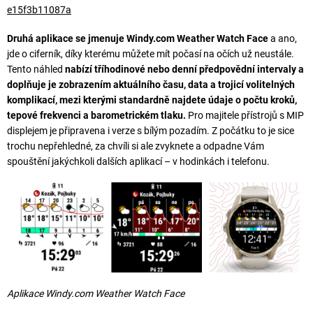
e15f3b11087a
Druhá aplikace se jmenuje Windy.com Weather Watch Face
a ano,
jde o ciferník, díky kterému můžete mít počasí na očích už neustále.
Tento náhled
nabízí tříhodinové nebo denní předpovědní intervaly a
doplňuje je zobrazením aktuálního času, data a trojicí volitelných
komplikací,
mezi kterými standardně najdete údaje o počtu kroků,
tepové frekvenci a barometrickém tlaku.
Pro majitele přístrojů s MIP
displejem je připravena i verze s bílým pozadím. Z počátku to je sice
trochu nepřehledné, za chvíli si ale zvyknete a odpadne Vám
spouštění jakýchkoli dalších aplikací – v hodinkách i telefonu.
Aplikace Windy.com Weather Watch Face