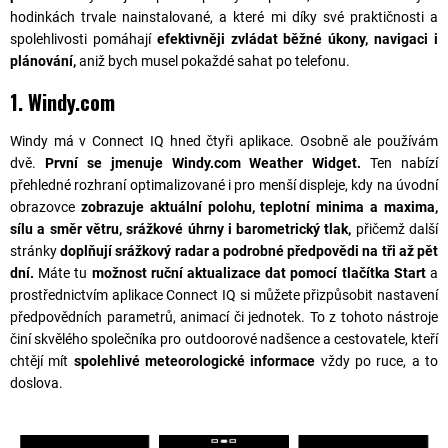
hodinkách trvale nainstalované, a které mi díky své praktičnosti a
spolehlivosti pomáhají
efektivněji zvládat běžné úkony, navigaci i
plánování,
aniž bych musel pokaždé sahat po telefonu.
1. Windy.com
Windy má v Connect IQ hned čtyři aplikace. Osobně ale používám
dvě.
První se jmenuje Windy.com Weather Widget.
Ten nabízí
přehledné rozhraní optimalizované i pro menší displeje, kdy na úvodní
obrazovce
zobrazuje aktuální polohu, teplotní minima a maxima,
sílu a směr větru, srážkové úhrny i barometrický tlak,
přičemž další
stránky
doplňují srážkový radar a podrobné předpovědi na tři až pět
dní.
Máte tu
možnost ruční aktualizace dat pomocí tlačítka Start
a
prostřednictvím aplikace Connect IQ si můžete přizpůsobit nastavení
předpovědních parametrů, animací či jednotek. To z tohoto nástroje
činí skvělého společníka pro outdoorové nadšence a cestovatele, kteří
chtějí mít
spolehlivé meteorologické informace
vždy po ruce, a to
doslova.