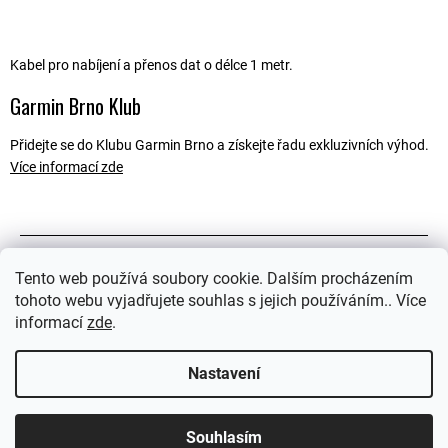
Kabel pro nabíjení a přenos dat o délce 1 metr.
Garmin Brno Klub
Přidejte se do Klubu Garmin Brno a získejte řadu exkluzivních výhod.
Více informací zde
Popis
Tento web používá soubory cookie. Dalším procházením
tohoto webu vyjadřujete souhlas s jejich používáním.. Více
Související soubory (1)
informací
zde
.
Ostatní informace
Nastavení
Souhlasím