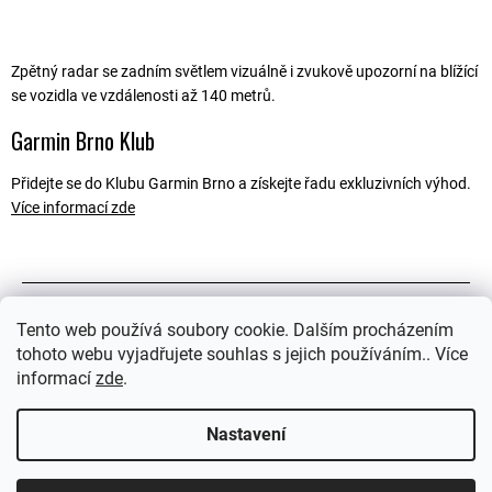
Zpětný radar se zadním světlem vizuálně i zvukově upozorní na blížící
se vozidla ve vzdálenosti až 140 metrů.
Garmin Brno Klub
Přidejte se do Klubu Garmin Brno a získejte řadu exkluzivních výhod.
Více informací zde
Popis
Tento web používá soubory cookie. Dalším procházením
tohoto webu vyjadřujete souhlas s jejich používáním.. Více
Související soubory (2)
informací
zde
.
Ostatní informace
Nastavení