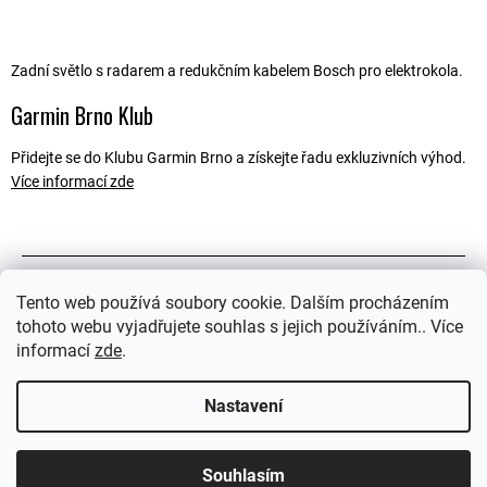
Zadní světlo s radarem a redukčním kabelem Bosch pro elektrokola.
Garmin Brno Klub
Přidejte se do Klubu Garmin Brno a získejte řadu exkluzivních výhod.
Více informací zde
Popis
Tento web používá soubory cookie. Dalším procházením
tohoto webu vyjadřujete souhlas s jejich používáním.. Více
Související soubory (2)
informací
zde
.
Ostatní informace
Nastavení
Souhlasím