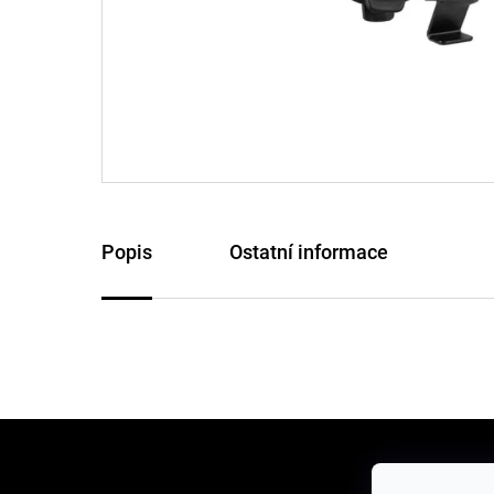
Popis
Ostatní informace
Z
á