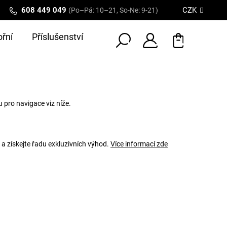
608 449 049
CZK
(Po–Pá: 10–21, So-Ne: 9-21)
řní
Příslušenství
 pro navigace viz níže.
 a získejte řadu exkluzivních výhod.
Více informací zde