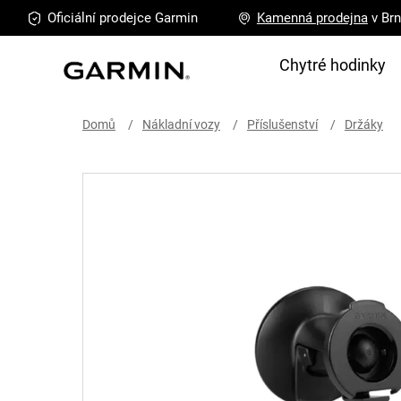
Přejít
Oficiální prodejce
Garmin
Kamenná
prodejna
v Br
na
obsah
Chytré hodinky
Domů
Nákladní vozy
Příslušenství
Držáky