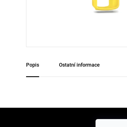
Popis
Ostatní informace
Z
á