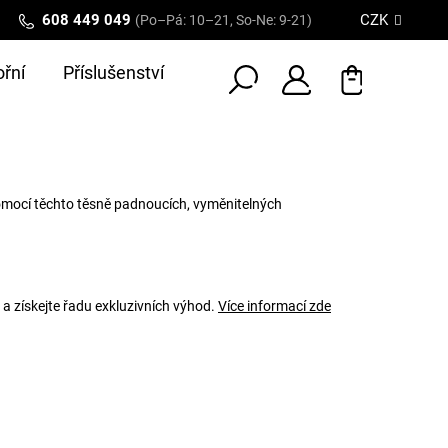
608 449 049
CZK
(Po–Pá: 10–21, So-Ne: 9-21)
řní
Příslušenství
omocí těchto těsně padnoucích, vyměnitelných
 a získejte řadu exkluzivních výhod.
Více informací zde