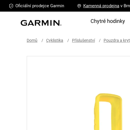
Přejít
Oficiální prodejce
Garmin
Kamenná
prodejna
v Br
na
obsah
Chytré hodinky
Domů
Cyklistika
Příslušenství
Pouzdra a kry