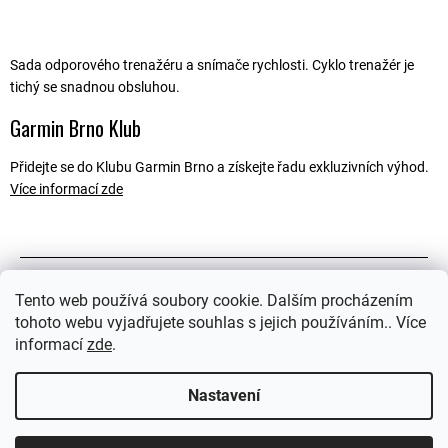
Sada odporového trenažéru a snímače rychlosti. Cyklo trenažér je
tichý se snadnou obsluhou.
Garmin Brno Klub
Přidejte se do Klubu Garmin Brno a získejte řadu exkluzivních výhod.
Více informací zde
Popis
Tento web používá soubory cookie. Dalším procházením
tohoto webu vyjadřujete souhlas s jejich používáním.. Více
Související soubory (2)
informací
zde
.
Ostatní informace
Nastavení