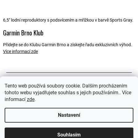
6,5" lodní reproduktory s podsvícením a mřížkou v barvě Sports Gray.
Garmin Brno Klub
Přidejte se do Klubu Garmin Brno a získejte řadu exkluzivních výhod.
Více informací zde
Popis
Tento web používá soubory cookie. Dalším procházením
tohoto webu vyjadřujete souhlas s jejich používáním.. Více
Související soubory (1)
informací
zde
.
Ostatní informace
Nastavení
Souhlasím