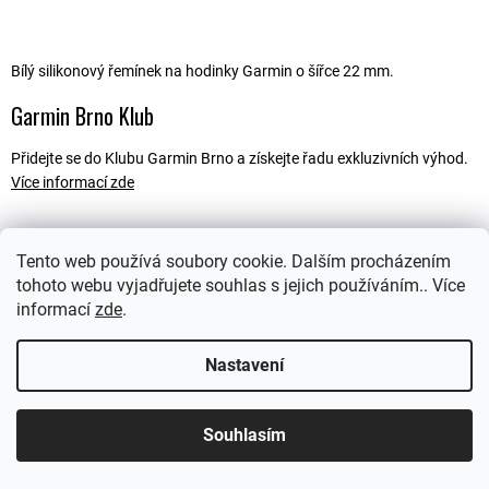
Bílý silikonový řemínek na hodinky Garmin o šířce 22 mm.
Garmin Brno Klub
Přidejte se do Klubu Garmin Brno a získejte řadu exkluzivních výhod.
Více informací zde
Tento web používá soubory cookie. Dalším procházením
Popis
tohoto webu vyjadřujete souhlas s jejich používáním.. Více
informací
zde
.
Ostatní informace
Nastavení
Souhlasím
Z