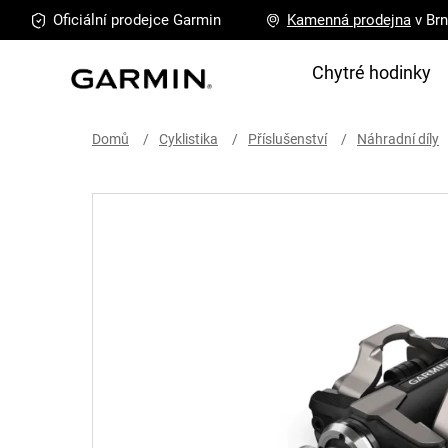
Přejít
Oficiální prodejce
Garmin
Kamenná
prodejna
v Br
na
obsah
Chytré hodinky
Domů
Cyklistika
Příslušenství
Náhradní díly