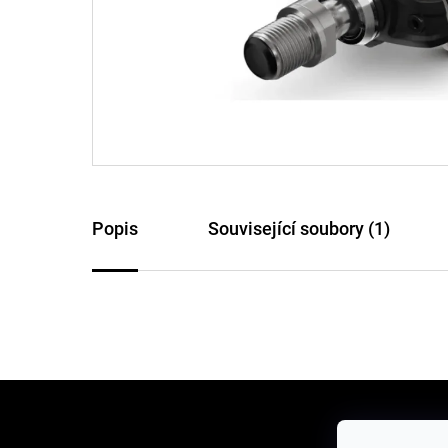
Popis
Související soubory (1)
Z
á