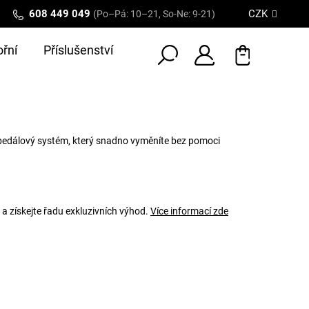
608 449 049
CZK
(Po–Pá: 10–21, So-Ne: 9-21)
řní
Příslušenství
edálový systém, který snadno vyměníte bez pomoci
 a získejte řadu exkluzivních výhod.
Více informací zde