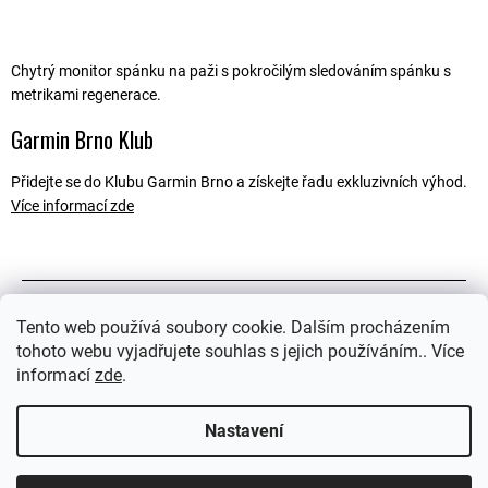
Chytrý monitor spánku na paži s pokročilým sledováním spánku s
metrikami regenerace
.
Garmin Brno Klub
Přidejte se do Klubu Garmin Brno a získejte řadu exkluzivních výhod.
Více informací zde
Popis
Tento web používá soubory cookie. Dalším procházením
tohoto webu vyjadřujete souhlas s jejich používáním.. Více
Související soubory (2)
informací
zde
.
Ostatní informace
Nastavení