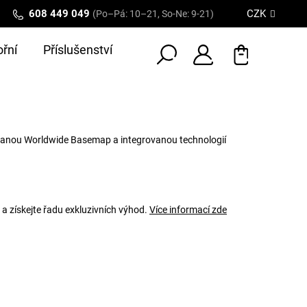
608 449 049
CZK
(Po–Pá: 10–21, So-Ne: 9-21)
řní
Příslušenství
anou Worldwide Basemap a integrovanou technologií
 a získejte řadu exkluzivních výhod.
Více informací zde