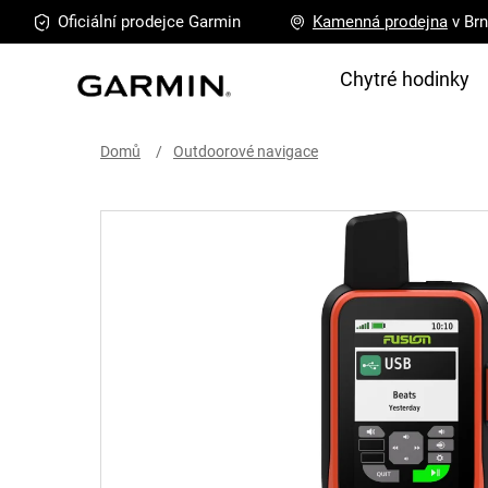
Přejít
Oficiální prodejce
Garmin
Kamenná
prodejna
v Br
na
obsah
Chytré hodinky
Domů
Outdoorové navigace